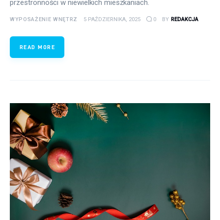
przestronności w niewielkich mieszkaniach.
WYPOSAŻENIE WNĘTRZ
5 PAŹDZIERNIKA, 2025
0
BY
REDAKCJA
READ MORE