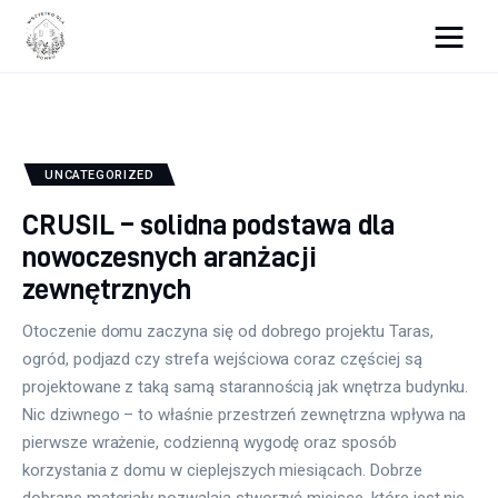
Wszystko dla domku
Wyposażenie wnętrz
UNCATEGORIZED
Remont
CRUSIL – solidna podstawa dla
nowoczesnych aranżacji
Porady budowlane
zewnętrznych
Ogród
Otoczenie domu zaczyna się od dobrego projektu Taras,
ogród, podjazd czy strefa wejściowa coraz częściej są
projektowane z taką samą starannością jak wnętrza budynku.
Nic dziwnego – to właśnie przestrzeń zewnętrzna wpływa na
pierwsze wrażenie, codzienną wygodę oraz sposób
korzystania z domu w cieplejszych miesiącach. Dobrze
dobrane materiały pozwalają stworzyć miejsce, które jest nie