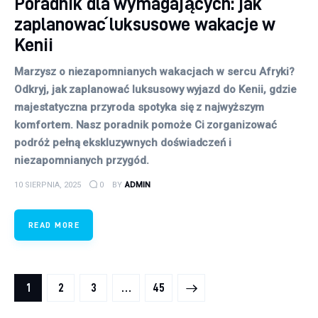
Poradnik dla wymagających: jak
zaplanować luksusowe wakacje w
Kenii
Marzysz o niezapomnianych wakacjach w sercu Afryki?
Odkryj, jak zaplanować luksusowy wyjazd do Kenii, gdzie
majestatyczna przyroda spotyka się z najwyższym
komfortem. Nasz poradnik pomoże Ci zorganizować
podróż pełną ekskluzywnych doświadczeń i
niezapomnianych przygód.
10 SIERPNIA, 2025
0
BY
ADMIN
READ MORE
Stronicowanie wpisów
PAGE
1
PAGE
2
PAGE
3
>
…
PAGE
45