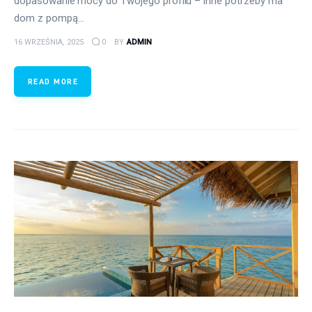
dopasowanie mocy do Twojego profilu – inne potrzeby ma
dom z pompą…
16 WRZEŚNIA, 2025
0
BY
ADMIN
READ MORE