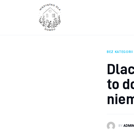
Wyposażenie wnętrz
Remont
Porady budowlane
Ogród
BEZ KATEGORII
Dla
to d
nie
BY
ADMI