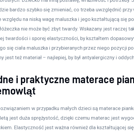
orosłych. Dziecko ma inną postawę, wrażliwość i potrzeby. 
dzie bardzo szybko się zmieniać, co trzeba uwzględnić przy
 względu na niską wagę maluszka i jego kształtującą się po
łóżeczka nie może być zbyt twardy. Wskazany jest raczej tak
j twardości i sporej elastyczności, by kształtem dopasowyw
go się ciała maluszka i przybieranych przez niego pozycji p
 jest też materiał – najlepiej, by był antyalergiczny i oddyc
ne i praktyczne materace pi
iemowląt
ozwiązaniem w przypadku małych dzieci są materace pianko
etą jest duża sprężystość, dzięki czemu materac jest wygod
kiem. Elastyczność jest ważna również dla kształtującej się