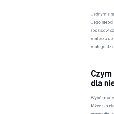
Jednym z na
Jego nieodł
rodziców czu
materac dla
małego dzi
Czym 
dla n
Wybór mater
łóżeczka dl