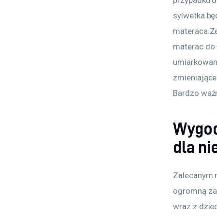
przypadku d
sylwetka bę
materaca.Ze
materac do 
umiarkowane
zmieniające
Bardzo ważny
Wygod
dla n
Zalecanym r
ogromną zal
wraz z dziec