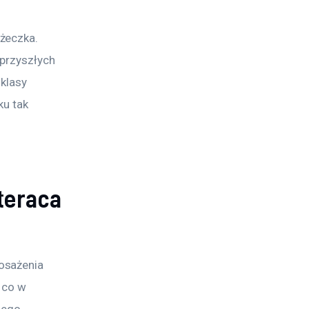
żeczka. 
przyszłych 
klasy 
u tak 
teraca
osażenia 
 co w 