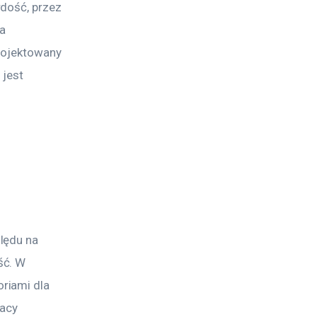
dość, przez 
a 
rojektowany 
jest 
lędu na 
ść. W 
riami dla 
acy 