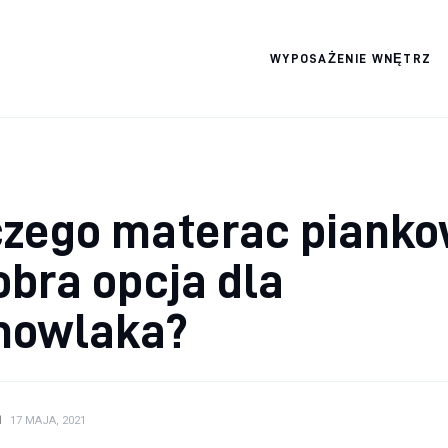
WYPOSAŻENIE WNĘTRZ
Wszystko dla domku
czego materac piank
obra opcja dla
mowlaka?
N
17 MAJA, 2021