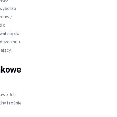
Jego 
 wyborze 
stawę, 
i o 
ał się do 
odczas snu. 
hający.
ankowe
we. Ich 
ny i rośnie 
 