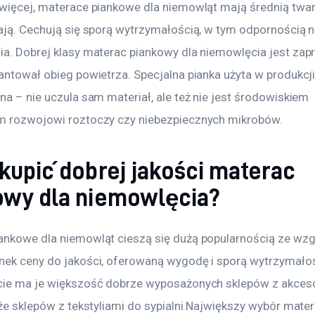
 więcej, materace piankowe dla niemowląt mają średnią twar
kają. Cechują się sporą wytrzymałością, w tym odpornością n
ia. Dobrej klasy materac piankowy dla niemowlęcia jest zap
antował obieg powietrza. Specjalna pianka użyta w produkcji 
na – nie uczula sam materiał, ale też nie jest środowiskiem 
m rozwojowi roztoczy czy niebezpiecznych mikrobów.
kupić dobrej jakości materac
owy dla niemowlęcia?
ankowe dla niemowląt cieszą się dużą popularnością ze wzg
nek ceny do jakości, oferowaną wygodę i sporą wytrzymało
cie ma je większość dobrze wyposażonych sklepów z akceso
kże sklepów z tekstyliami do sypialni.Największy wybór mater