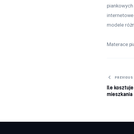
piankowych 
internetowe
modele różn
Materace pi
Nawig
PREVIOUS
Ile kosztuj
mieszkania 