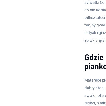
sylwetki.Co
co nie ucis
odkształcen
tak, by gwar
antyalergicz
sprzyjający
Gdzie 
piank
Materace pi
dobry stosu
swojej ofer
dzieci, a ta