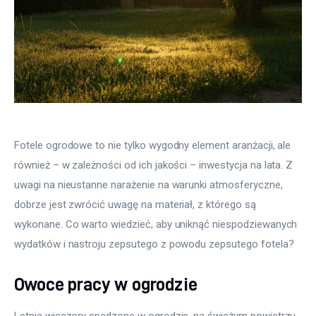
Fotele ogrodowe to nie tylko wygodny element aranżacji, ale 
również – w zależności od ich jakości – inwestycja na lata. Z 
uwagi na nieustanne narażenie na warunki atmosferyczne, 
dobrze jest zwrócić uwagę na materiał, z którego są 
wykonane. Co warto wiedzieć, aby uniknąć niespodziewanych 
wydatków i nastroju zepsutego z powodu zepsutego fotela?
Owoce pracy w ogrodzie