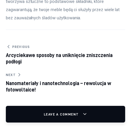
tworzywa sztuczne to podstawowe składniki, które 
zagwarantują, że twoje meble będą ci służyły przez wiele lat 
bez zauważalnych śladów użytkowania.
Nawigacja wpisu
PREVIOUS
Arcyciekawe sposoby na uniknięcie zniszczenia
podłogi
NEXT
Nanomateriały i nanotechnologia – rewolucja w
fotowoltaice!
LEAVE A COMMENT