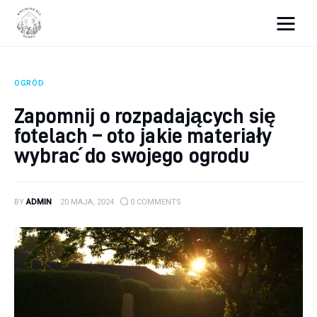
Wszystko dla domku
OGRÓD
Wyposażenie wnętrz
Zapomnij o rozpadających się
fotelach – oto jakie materiały
Remont
wybrać do swojego ogrodu
Porady budowlane
Ogród
BY
ADMIN
20 MAJA, 2024
0
COMMENTS