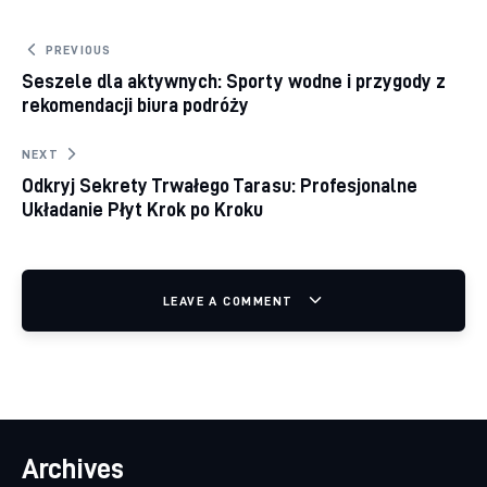
Nawigacja wpisu
PREVIOUS
Seszele dla aktywnych: Sporty wodne i przygody z
rekomendacji biura podróży
NEXT
Odkryj Sekrety Trwałego Tarasu: Profesjonalne
Układanie Płyt Krok po Kroku
LEAVE A COMMENT
Archives