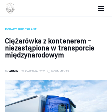
Wszystko dla domku
PORADY BUDOWLANE
Wyposażenie wnętrz
Ciężarówka z kontenerem –
niezastąpiona w transporcie
Remont
międzynarodowym
Porady budowlane
Ogród
BY
ADMIN
22 KWIETNIA, 2025
0
COMMENTS