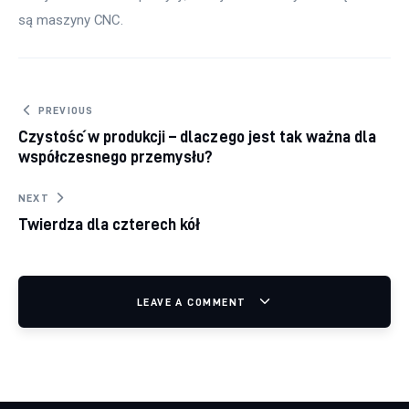
są maszyny CNC.
Nawigacja wpisu
PREVIOUS
Czystość w produkcji – dlaczego jest tak ważna dla
współczesnego przemysłu?
NEXT
Twierdza dla czterech kół
LEAVE A COMMENT