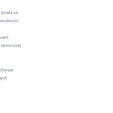
działa na 
awodności. 
cent. 
 termicznej 
oferuje 
nych 