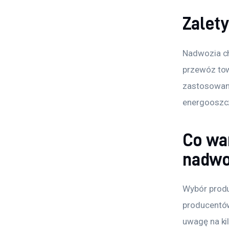
Zalet
Nadwozia ch
przewóz tow
zastosowani
energooszcz
Co wa
nadwo
Wybór produ
producentów
uwagę na ki