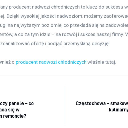
any producent nadwozi chłodniczych to klucz do sukcesu w
ej. Dzięki wysokiej jakości nadwoziom, możemy zaoferowa
ługi na najwyższym poziomie, co przekłada się na zadowoleni
ientów, a co za tym idzie – na rozwój i sukces naszej firmy. 
rzeanalizować ofertę i podjąć przemyślaną decyzję.
wnież o 
producent nadwozi chłodniczych
 właśnie tutaj. 
acja wpisu
czy panele – co
Częstochowa – smakowi
łaca się w
kulinarn
m remoncie?