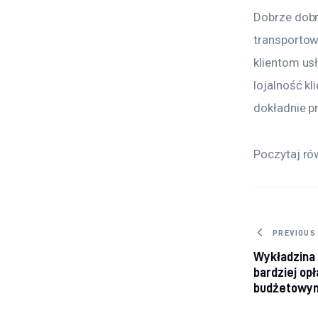
Dobrze dobr
transportow
klientom us
lojalność kl
dokładnie p
Poczytaj ró
Nawig
PREVIOUS
Wykładzina 
bardziej op
budżetowy