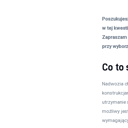
Poszukujes
w tej kwest
Zapraszam d
przy wybor
Co to
Nadwozia ch
konstrukcja
utrzymanie s
możliwy jes
wymagający