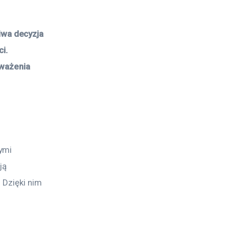
wa decyzja 
i. 
zważenia 
ymi 
ją 
 Dzięki nim 