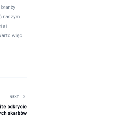
 branży 
ć naszym 
e i 
Warto więc 
NEXT
te odkrycie
ych skarbów