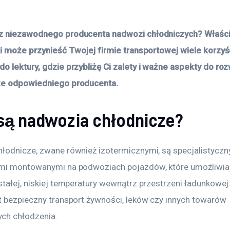
z niezawodnego producenta nadwozi chłodniczych? Właści
ii może przynieść Twojej firmie transportowej wiele korzyśc
o lektury, gdzie przybliżę Ci zalety i ważne aspekty do ro
ze odpowiedniego producenta. 
 są nadwozia chłodnicze?
łodnicze, zwane również izotermicznymi, są specjalistyczn
mi montowanymi na podwoziach pojazdów, które umożliwia
tałej, niskiej temperatury wewnątrz przestrzeni ładunkowej.
t bezpieczny transport żywności, leków czy innych towarów 
ch chłodzenia.