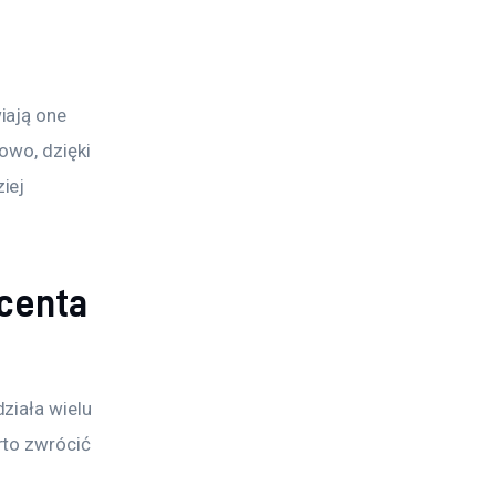
iają one 
owo, dzięki 
iej 
ucenta
ziała wielu 
to zwrócić 