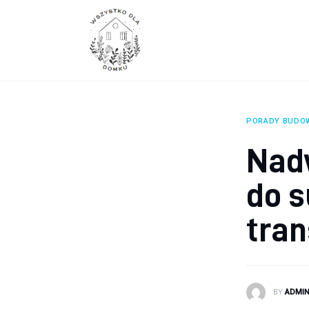
Wyposażenie wnętrz
Remont
Porady budowlane
Ogród
PORADY BUDO
Nadw
do 
tra
BY
ADMI