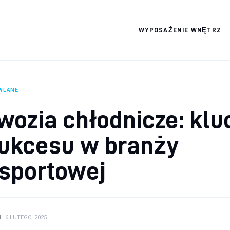
WYPOSAŻENIE WNĘTRZ
Wszystko dla domku
WLANE
ozia chłodnicze: klu
sukcesu w branży
nsportowej
N
6 LUTEGO, 2025