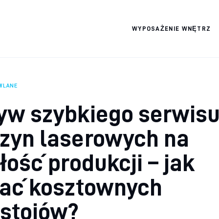
WYPOSAŻENIE WNĘTRZ
Wszystko dla domku
WLANE
yw szybkiego serwis
zyn laserowych na
łość produkcji – jak
kać kosztownych
estojów?