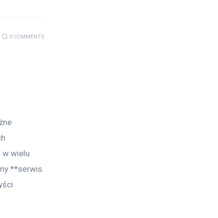
0
COMMENTS
żne 
h 
 w wielu 
ny **serwis 
yści 