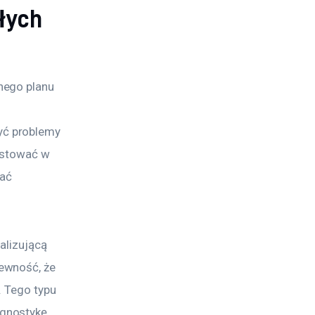
łych
nego planu 
 
ć problemy 
estować w 
ać 
alizującą 
ewność, że 
 Tego typu 
gnostykę, 