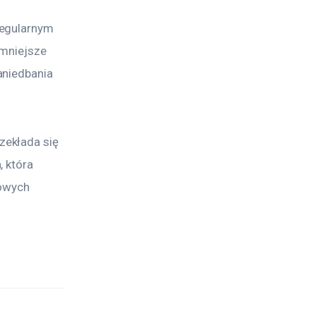
regularnym 
mniejsze 
aniedbania 
ekłada się 
 która 
owych 