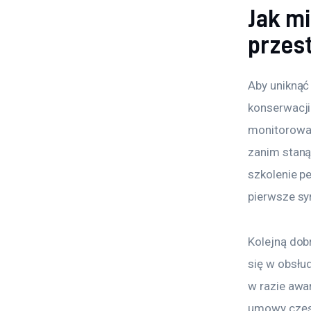
Jak m
przes
Aby uniknąć
konserwacji
monitorowa
zanim staną
szkolenie p
pierwsze sy
Kolejną dob
się w obsłu
w razie awa
umowy częst