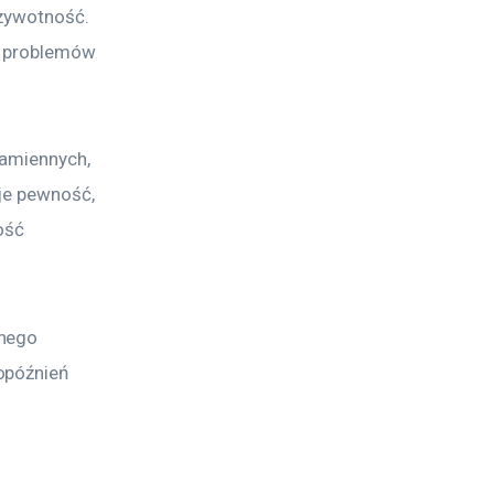
żywotność. 
h problemów 
zamiennych, 
je pewność, 
ość 
nego 
opóźnień 