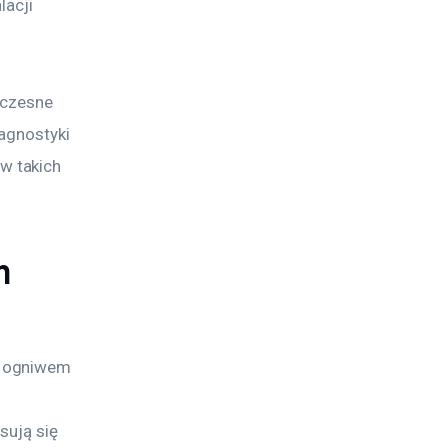
acji 
czesne 
agnostyki 
 takich 
n
m ogniwem 
sują się 