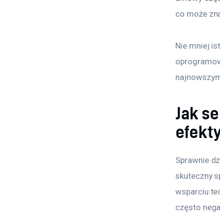
co może zna
Nie mniej i
oprogramowa
najnowszymi
Jak s
efekt
Sprawnie dzi
skuteczny s
wsparciu te
często negat