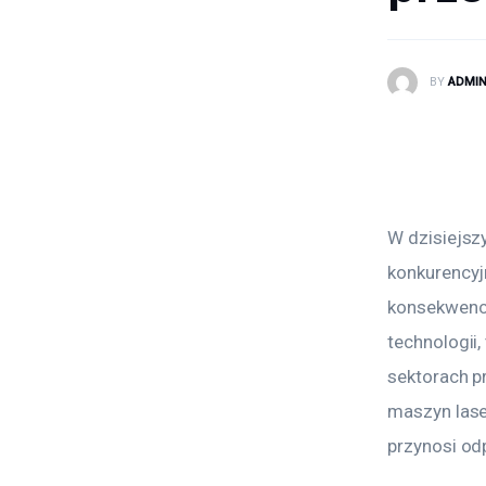
BY
ADMI
W dzisiejsz
konkurencyj
konsekwencj
technologii,
sektorach p
maszyn lase
przynosi od