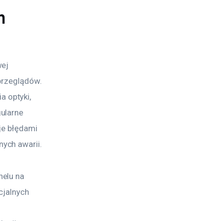
n
ej 
przeglądów. 
 optyki, 
ularne 
je błędami 
ych awarii.
elu na 
cjalnych 
 