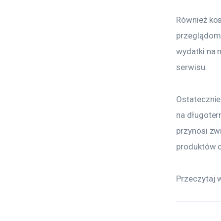
Również kos
przeglądom 
wydatki na 
serwisu.
Ostatecznie
na długoter
przynosi zw
produktów o
Przeczytaj w