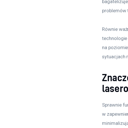
bagatelizuje
problemów 
Równie waż
technologie
na poziomie
sytuacjach 
Znacz
laser
Sprawnie fu
w zapewnieni
minimalizują