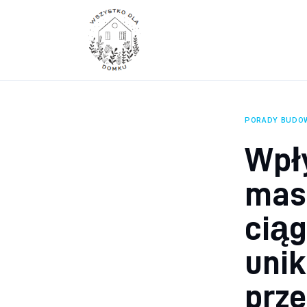
Wyposażenie wnętrz
Remont
Porady budowlane
Ogród
PORADY BUDO
Wpł
mas
ciąg
uni
prz