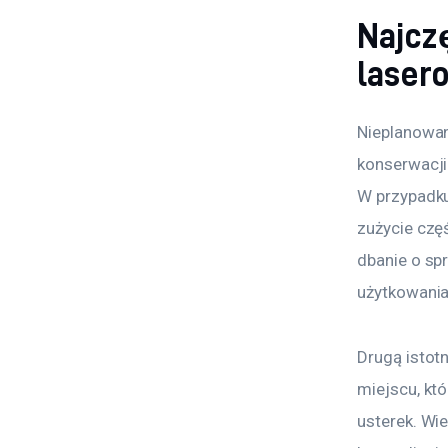
Najcz
laser
Nieplanowan
konserwacji
W przypadku
zużycie czę
dbanie o sp
użytkowania
Drugą istot
miejscu, kt
usterek. Wie