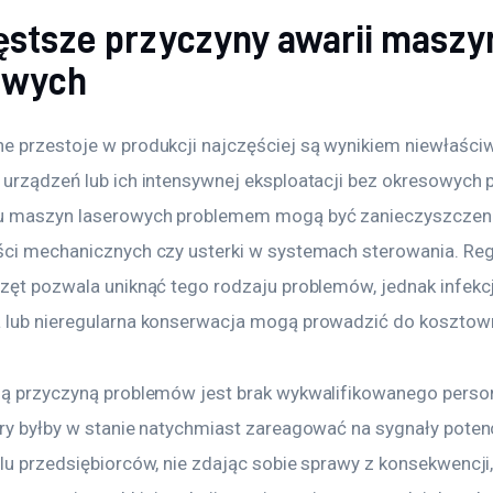
ęstsze przyczyny awarii maszy
owych
e przestoje w produkcji najczęściej są wynikiem niewłaściw
 urządzeń lub ich intensywnej eksploatacji bez okresowych 
 maszyn laserowych problemem mogą być zanieczyszczenia
ści mechanicznych czy usterki w systemach sterowania. Reg
rzęt pozwala uniknąć tego rodzaju problemów, jednak infekc
 lub nieregularna konserwacja mogą prowadzić do kosztown
ną przyczyną problemów jest brak wykwalifikowanego person
óry byłby w stanie natychmiast zareagować na sygnały poten
lu przedsiębiorców, nie zdając sobie sprawy z konsekwencji,