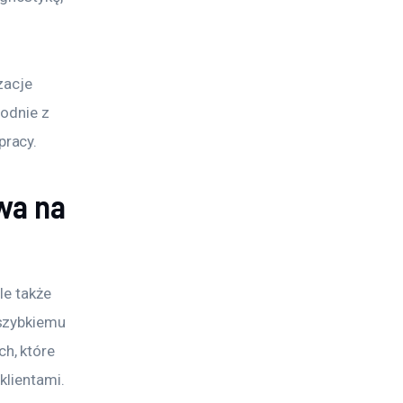
zacje 
odnie z 
pracy.
wa na
le także 
szybkiemu 
h, które 
klientami.