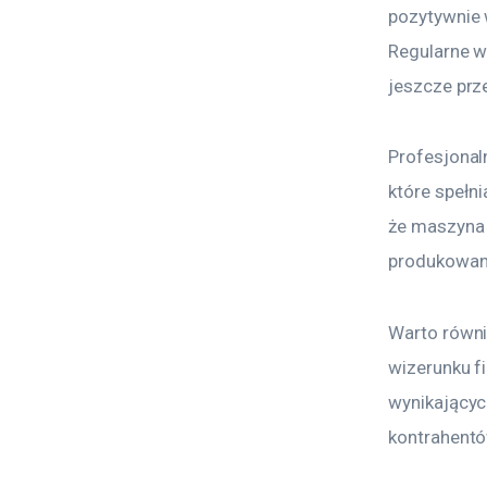
pozytywnie 
Regularne w
jeszcze prze
Profesjonal
które spełn
że maszyna 
produkowan
Warto równi
wizerunku f
wynikającyc
kontrahentó