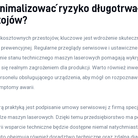
inimalizować ryzyko długotrwa
tojów?
 kosztownych przestojów, kluczowe jest wdrożenie skutecz
 prewencyjnej. Regularne przeglądy serwisowe i ustawiczne
nie stanu technicznego maszyn laserowych pomagają wykry
 się realnym zagrożeniem dla produkcji. Warto również inw
ersonelu obsługującego urządzenia, aby mógł on rozpoznaw
mptomy awarii.
rą praktyką jest podpisanie umowy serwisowej z firmą specj
dze maszyn laserowych. Dzięki temu przedsiębiorstwo ma p
rii wsparcie techniczne będzie dostępne niemal natychmiast.
o obejmują również doradztwo techniczne oraz zdalną dia