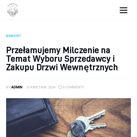
Wszystko dla domku
REMONT
Wyposażenie wnętrz
Przełamujemy Milczenie na
Temat Wyboru Sprzedawcy i
Remont
Zakupu Drzwi Wewnętrznych
Porady budowlane
Ogród
BY
ADMIN
25 KWIETNIA, 2024
0
COMMENTS