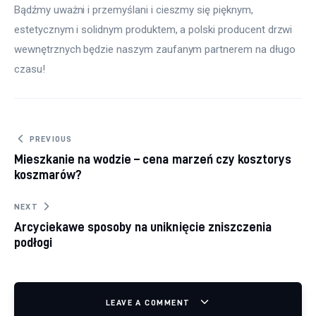
Bądźmy uważni i przemyślani i cieszmy się pięknym, 
estetycznym i solidnym produktem, a polski producent drzwi 
wewnętrznych będzie naszym zaufanym partnerem na długo 
czasu!
Nawigacja wpisu
PREVIOUS
Mieszkanie na wodzie – cena marzeń czy kosztorys
koszmarów?
NEXT
Arcyciekawe sposoby na uniknięcie zniszczenia
podłogi
LEAVE A COMMENT