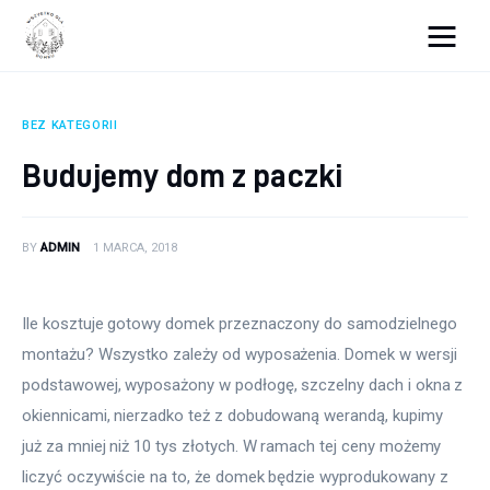
Wszystko dla domku
BEZ KATEGORII
Wyposażenie wnętrz
Budujemy dom z paczki
Remont
BY
ADMIN
1 MARCA, 2018
Porady budowlane
Ogród
Ile kosztuje gotowy domek przeznaczony do samodzielnego 
montażu? Wszystko zależy od wyposażenia. Domek w wersji 
podstawowej, wyposażony w podłogę, szczelny dach i okna z 
okiennicami, nierzadko też z dobudowaną werandą, kupimy 
już za mniej niż 10 tys złotych. W ramach tej ceny możemy 
liczyć oczywiście na to, że domek będzie wyprodukowany z 