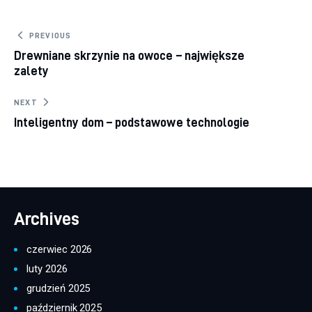
Nawigacja wpisu
PREVIOUS
Drewniane skrzynie na owoce – największe
zalety
NEXT
Inteligentny dom – podstawowe technologie
Archives
czerwiec 2026
luty 2026
grudzień 2025
październik 2025