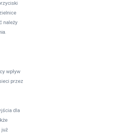
rzyciski 
ielnice 
ć należy 
ia.
ący wpływ 
ieci przez 
jścia dla 
kże 
już 