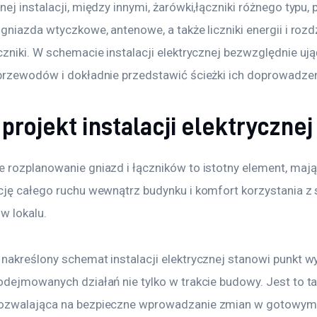
ej instalacji, między innymi, żarówki,łączniki różnego typu, p
gniazda wtyczkowe, antenowe, a także liczniki energii i rozdz
zniki. W schemacie instalacji elektrycznej bezwzględnie ują
przewodów i dokładnie przedstawić ścieżki ich doprowadzen
projekt instalacji elektrycznej
 rozplanowanie gniazd i łączników to istotny element, maj
cję całego ruchu wewnątrz budynku i komfort korzystania z s
w lokalu.
nakreślony schemat instalacji elektrycznej stanowi punkt wy
odejmowanych działań nie tylko w trakcie budowy. Jest to ta
ozwalająca na bezpieczne wprowadzanie zmian w gotowym 