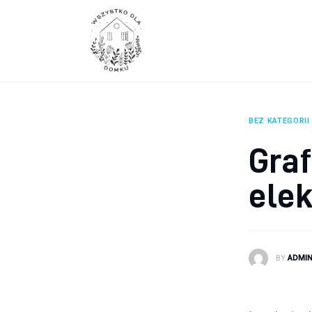
Wyposażenie wnętrz
Remont
Porady budowlane
Ogród
BEZ KATEGORII
Graf
ele
BY
ADMI