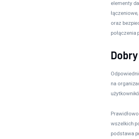
elementy dan
łączeniowe, 
oraz bezpiec
połączenia 
Dobry 
Odpowiednie
na organiza
użytkownikó
Prawidłowo 
wszelkich p
podstawa p