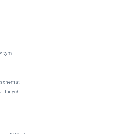
 
w tym 
t schemat 
z danych 