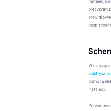
Instalacja 
precyzyjny 
prawidłowego
bezpieczeńs
Schem
W celu zape
elektryczny
pomocą elek
instalacji.
Prawidłowo 