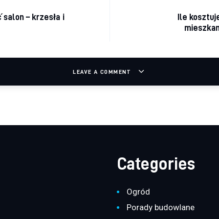
acja wpisu
 salon – krzesła i
Ile kosztuj
mieszkan
LEAVE A COMMENT
Categories
Ogród
Porady budowlane