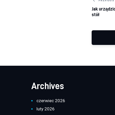
Nawig
PREVIOUS
Jak urządzić
stół
Archives
czerwiec 2026
luty 2026