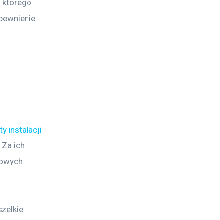
 którego 
pewnienie 
 instalacji 
 Za ich 
dowych 
zelkie 