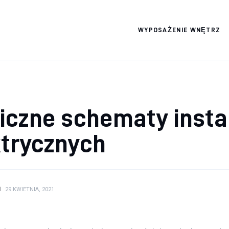
WYPOSAŻENIE WNĘTRZ
Wszystko dla domku
iczne schematy insta
ktrycznych
N
29 KWIETNIA, 2021