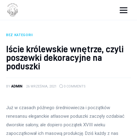
Wszystko dla domku
BEZ KATEGORII
Wyposażenie wnętrz
Iście królewskie wnętrze, czyli
poszewki dekoracyjne na
Remont
poduszki
Porady budowlane
Ogród
BY
ADMIN
26 WRZEŚNIA, 2021
0
COMMENTS
Już w czasach późnego średniowiecza i początków 
renesansu eleganckie atłasowe poduszki zaczęły ozdabiać 
dworskie salony, ale dopiero początek XVIII wieku 
zapoczątkował ich masową produkcję. Dziś każdy z nas 