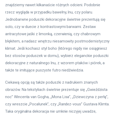
znajdziemy nawet kilkanaście różnych odcieni. Podobnie 
rzecz wygląda w przypadku bawełny, lnu, czy polaru. 
Jednobarwne poduszki dekoracyjne świetnie prezentują się 
solo, czy w duecie z kontrastowymi barwami. Zestaw 
antracytowe jaśki z limonką, czerwienią, czy chabrowym 
błękitem, a nadasz wnętrzu niesamowity postmodernistyczny 
klimat. Jeśli kochasz styl boho (którego nigdy nie osiągniesz 
bez stosów poduszek w domu), wybierz eleganckie poduszki 
dekoracyjne z naturalnego lnu, z wzorem ptaków i piórek, a 
także te imitujące puszyste futro niedźwiedzia.
Ciekawą opcją są także poduszki z nadrukiem znanych 
obrazów. Na tekstyliach świetnie prezentuje się „Gwieździsta 
noc” Wincenta van Gogha, „Mona Lisa”, „Dziewczyna z perłą”, 
czy wreszcie „Pocałunek”, czy „Randez-vous” Gustava Klimta. 
Taka oryginalna dekoracja nie umknie niczyjej uwadze, 