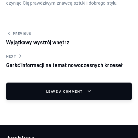
czyniąc Cię prawdziwym znawcą sztuki i dobrego stylu.
Nawigacja wpisu
PREVIOUS
Wyjątkowy wystrój wnętrz
NEXT
Garść informacji na temat nowoczesnych krzeseł
LEAVE A COMMENT