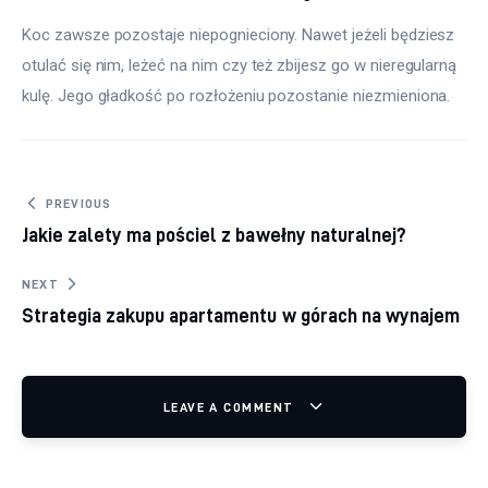
Koc zawsze pozostaje niepognieciony. Nawet jeżeli będziesz 
otulać się nim, leżeć na nim czy też zbijesz go w nieregularną 
kulę. Jego gładkość po rozłożeniu pozostanie niezmieniona.
Nawigacja wpisu
PREVIOUS
Jakie zalety ma pościel z bawełny naturalnej?
NEXT
Strategia zakupu apartamentu w górach na wynajem
LEAVE A COMMENT