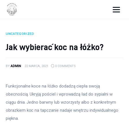
Wszystko dla domku
UNCATEGORIZED
Wyposażenie wnętrz
Jak wybierać koc na łóżko?
Remont
BY
ADMIN
22 MARCA, 2021
0
COMMENTS
Porady budowlane
Ogród
Funkcjonalne koce na łóżko dodadzą ciepła swoją 
obecnością. Ukryją pościel i wprowadzą ład do sypialni w 
ciągu dnia. Jedno barwny lub wzorzysty albo z konkretnym 
obrazkiem koc na tapczanie nadaje wnętrzu indywidualnego 
piękna.