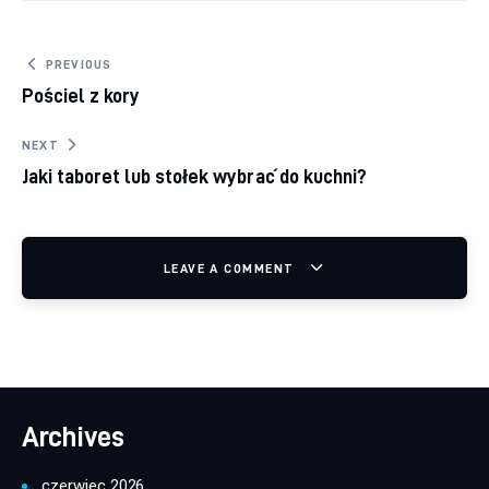
Nawigacja wpisu
PREVIOUS
Pościel z kory
NEXT
Jaki taboret lub stołek wybrać do kuchni?
LEAVE A COMMENT
Archives
czerwiec 2026