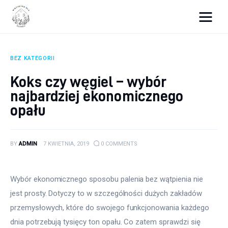
Wszystko dla domku
BEZ KATEGORII
Wyposażenie wnętrz
Koks czy węgiel – wybór
najbardziej ekonomicznego
Remont
opału
Porady budowlane
Ogród
BY
ADMIN
7 KWIETNIA, 2019
0
COMMENTS
Wybór ekonomicznego sposobu palenia bez wątpienia nie 
jest prosty. Dotyczy to w szczególności dużych zakładów 
przemysłowych, które do swojego funkcjonowania każdego 
dnia potrzebują tysięcy ton opału. Co zatem sprawdzi się 