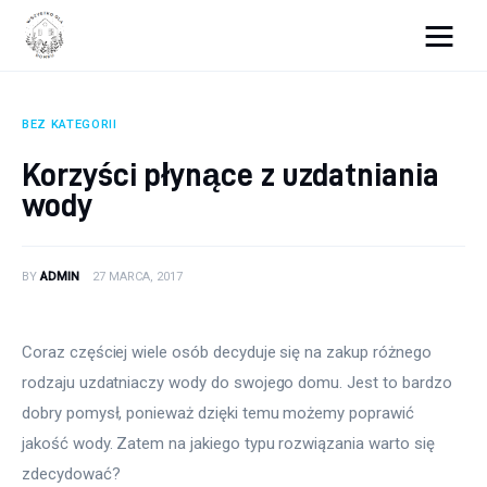
Wszystko dla domku
BEZ KATEGORII
Wyposażenie wnętrz
Korzyści płynące z uzdatniania
wody
Remont
Porady budowlane
BY
ADMIN
27 MARCA, 2017
Ogród
Coraz częściej wiele osób decyduje się na zakup różnego 
rodzaju uzdatniaczy wody do swojego domu. Jest to bardzo 
dobry pomysł, ponieważ dzięki temu możemy poprawić 
jakość wody. Zatem na jakiego typu rozwiązania warto się 
zdecydować?