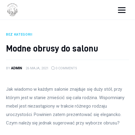
Wszystko dla domku
BEZ KATEGORII
Wyposażenie wnętrz
Modne obrusy do salonu
Remont
BY
ADMIN
26 MAJA, 2021
0
COMMENTS
Porady budowlane
Ogród
Jak wiadomo w każdym salonie znajduje się duży stół, przy 
którym jest w stanie zmieścić się cała rodzina. Wspomniany 
mebel jest niezastąpiony w trakcie różnego rodzaju 
uroczystości. Powinien zatem prezentować się elegancko. 
Czym należy się jednak sugerować przy wyborze obrusu?