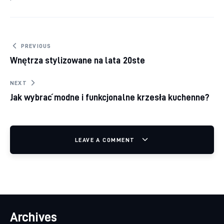
Nawigacja wpisu
PREVIOUS
Wnętrza stylizowane na lata 20ste
NEXT
Jak wybrać modne i funkcjonalne krzesła kuchenne?
LEAVE A COMMENT
Archives