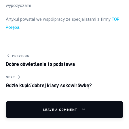
wypożyczalni.
Artykuł powstał we współpracy ze specjalistami z firmy 
TOP 
Poręba
.
Nawigacja wpisu
PREVIOUS
Dobre oświetlenie to podstawa
NEXT
Gdzie kupić dobrej klasy sokowirówkę?
LEAVE A COMMENT