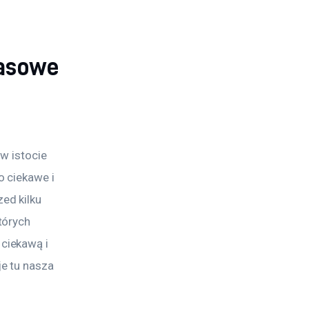
zasowe
w istocie 
to ciekawe i 
ed kilku 
tórych 
ciekawą i 
e tu nasza 