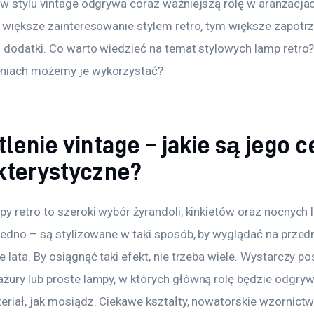
 w stylu vintage odgrywa coraz ważniejszą rolę w aranżacja
m większe zainteresowanie stylem retro, tym większe zapotr
u dodatki. Co warto wiedzieć na temat stylowych lamp retro?
niach możemy je wykorzystać?
lenie vintage – jakie są jego 
kterystyczne?
y retro to szeroki wybór żyrandoli, kinkietów oraz nocnych 
jedno – są stylizowane w taki sposób, by wyglądać na przedm
 lata. By osiągnąć taki efekt, nie trzeba wiele. Wystarczy po
żury lub proste lampy, w których główną rolę będzie odgrywa
eriał, jak mosiądz. Ciekawe kształty, nowatorskie wzornictw