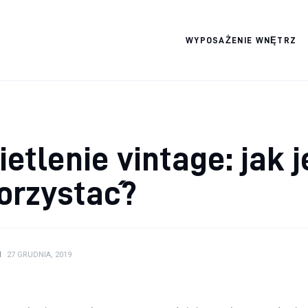
WYPOSAŻENIE WNĘTRZ
Wszystko dla domku
etlenie vintage: jak j
orzystać?
N
27 GRUDNIA, 2019