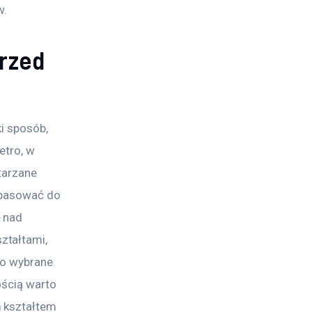
w.
przed
i sposób, 
etro, w 
tarzane 
 pasować do 
 nad 
ztałtami, 
to wybrane 
ością warto 
 kształtem 