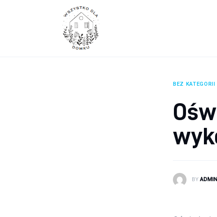
Wyposażenie wnętrz
Remont
Porady budowlane
Ogród
BEZ KATEGORII
Oświ
wyk
BY
ADMI