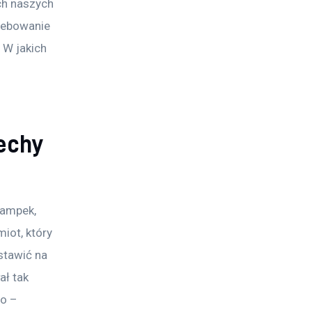
ch naszych 
zebowanie 
 W jakich 
cechy
lampek, 
iot, który 
stawić na 
ł tak 
o – 