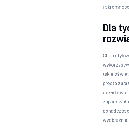
i skromnośc
Dla t
rozwi
Choć stylow
wykorzystyw
takie oświe
proste zara
dekad świet
zapanowała 
ponadczasow
wyobraźnia.