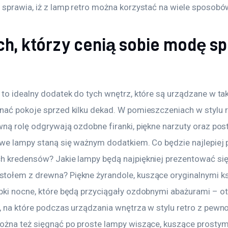
 sprawia, iż z lamp retro można korzystać na wiele sposobó
ch, którzy cenią sobie modę s
to idealny dodatek do tych wnętrz, które są urządzane w tak
nać pokoje sprzed kilku dekad. W pomieszczeniach w stylu r
wną rolę odgrywają ozdobne firanki, piękne narzuty oraz pos
owe lampy staną się ważnym dodatkiem. Co będzie najlepiej
h kredensów? Jakie lampy będą najpiękniej prezentować się
ołem z drewna? Piękne żyrandole, kuszące oryginalnymi ks
pki nocne, które będą przyciągały ozdobnymi abażurami – o
, na które podczas urządzania wnętrza w stylu retro z pewn
ożna też sięgnąć po proste lampy wiszące, kuszące prostym