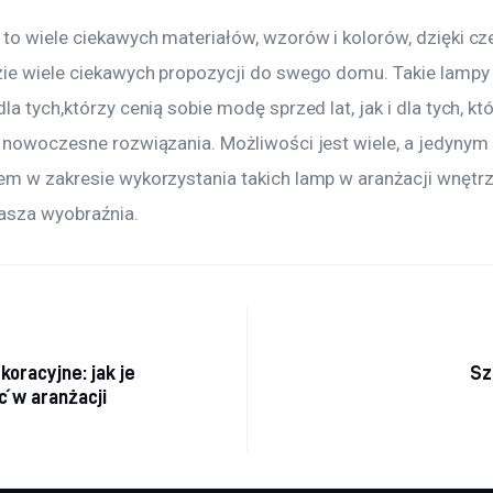
 to wiele ciekawych materiałów, wzorów i kolorów, dzięki c
zie wiele ciekawych propozycji do swego domu. Takie lampy 
la tych,którzy cenią sobie modę sprzed lat, jak i dla tych, któ
a nowoczesne rozwiązania. Możliwości jest wiele, a jedynym 
em w zakresie wykorzystania takich lamp w aranżacji wnętrz
asza wyobraźnia.
acja wpisu
koracyjne: jak je
Sz
 w aranżacji