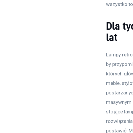
wszystko to
Dla ty
lat
Lampy retro 
by przypomi
których głó
meble, styl
postarzanyc
masywnym st
stojące lam
rozwiązania
postawić. M