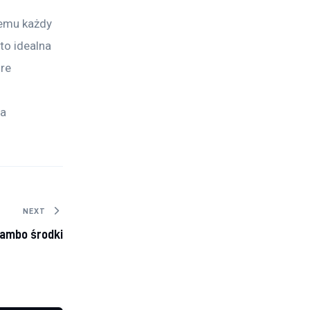
zemu każdy 
to idealna 
re 
a 
NEXT
ambo środki