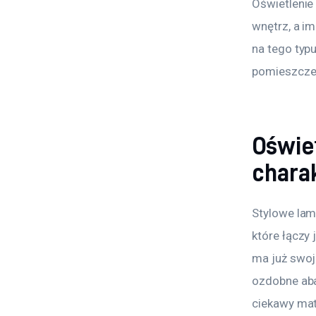
Oświetlenie
wnętrz, a i
na tego typ
pomieszcze
Oświet
chara
Stylowe lamp
które łączy 
ma już swoje
ozdobne aba
ciekawy mat