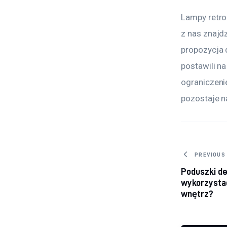
Lampy retro
z nas znajd
propozycja d
postawili n
ograniczeni
pozostaje n
Nawig
PREVIOUS
Poduszki de
wykorzystać
wnętrz?