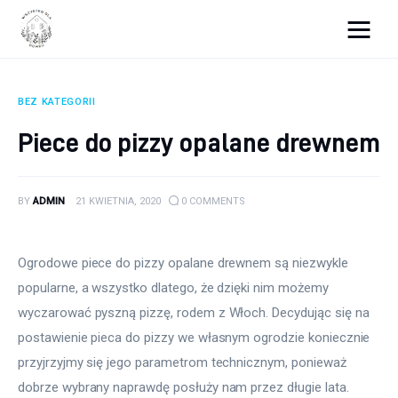
Wszystko dla domku
BEZ KATEGORII
Wyposażenie wnętrz
Piece do pizzy opalane drewnem
Remont
BY
ADMIN
21 KWIETNIA, 2020
0
COMMENTS
Porady budowlane
Ogród
Ogrodowe piece do pizzy opalane drewnem są niezwykle 
popularne, a wszystko dlatego, że dzięki nim możemy 
wyczarować pyszną pizzę, rodem z Włoch. Decydując się na 
postawienie pieca do pizzy we własnym ogrodzie koniecznie 
przyjrzyjmy się jego parametrom technicznym, ponieważ 
dobrze wybrany naprawdę posłuży nam przez długie lata. 