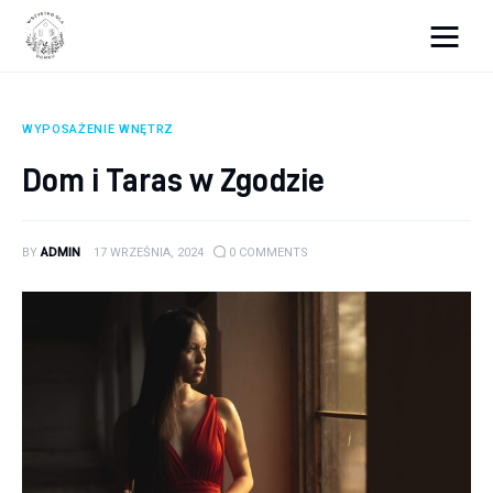
Wszystko dla domku
WYPOSAŻENIE WNĘTRZ
Wyposażenie wnętrz
Dom i Taras w Zgodzie
Remont
BY
ADMIN
17 WRZEŚNIA, 2024
0
COMMENTS
Porady budowlane
Ogród