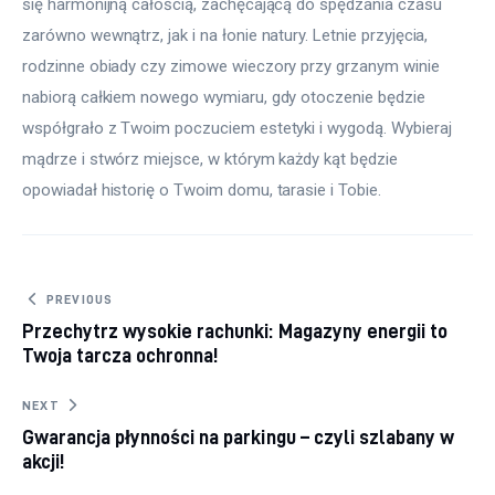
się harmonijną całością, zachęcającą do spędzania czasu 
zarówno wewnątrz, jak i na łonie natury. Letnie przyjęcia, 
rodzinne obiady czy zimowe wieczory przy grzanym winie 
nabiorą całkiem nowego wymiaru, gdy otoczenie będzie 
współgrało z Twoim poczuciem estetyki i wygodą. Wybieraj 
mądrze i stwórz miejsce, w którym każdy kąt będzie 
opowiadał historię o Twoim domu, tarasie i Tobie.
Nawigacja wpisu
PREVIOUS
Przechytrz wysokie rachunki: Magazyny energii to
Twoja tarcza ochronna!
NEXT
Gwarancja płynności na parkingu – czyli szlabany w
akcji!