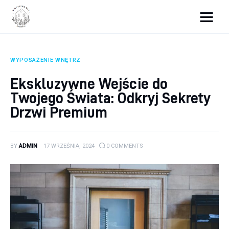
Wszystko dla domku
WYPOSAŻENIE WNĘTRZ
Wyposażenie wnętrz
Ekskluzywne Wejście do
Twojego Świata: Odkryj Sekrety
Remont
Drzwi Premium
Porady budowlane
Ogród
BY
ADMIN
17 WRZEŚNIA, 2024
0
COMMENTS