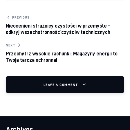
Nawigacja wpisu
PREVIOUS
Nieocenieni strażnicy czystości w przemyśle –
odkryj wszechstronność czyściw technicznych
NEXT
Przechytrz wysokie rachunki: Magazyny energii to
Twoja tarcza ochronna!
LEAVE A COMMENT
Archives