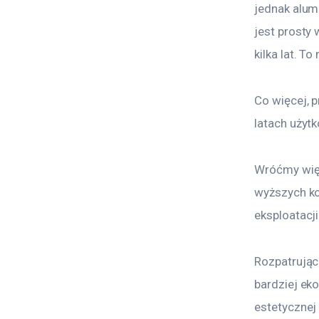
jednak alum
jest prosty
kilka lat. 
Co więcej, p
latach użytk
Wróćmy więc
wyższych ko
eksploatacj
Rozpatrując
bardziej ek
estetycznej 