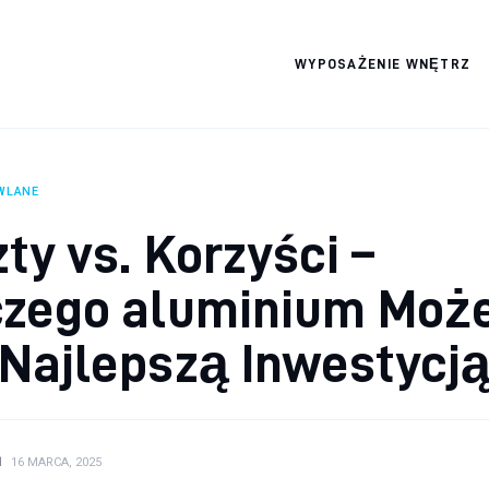
WYPOSAŻENIE WNĘTRZ
Wszystko dla domku
WLANE
ty vs. Korzyści –
czego aluminium Moż
Najlepszą Inwestycj
N
16 MARCA, 2025