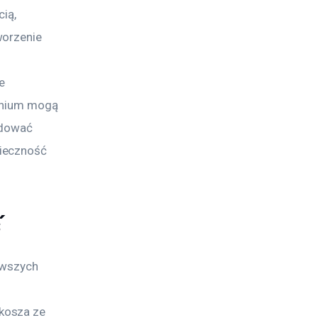
ią, 
worzenie 
 
e 
minium mogą 
idować 
ieczność 
ć
rwszych 
 
kosza ze 