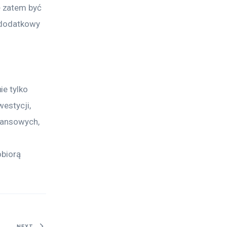
 zatem być 
 dodatkowy 
e tylko 
estycji, 
nansowych, 
biorą 
NEXT