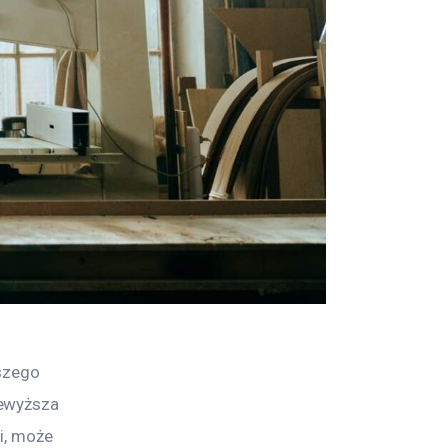
szego 
ewyższa 
i, może 