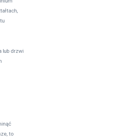
inium 
ałtach, 
tu 
 lub drzwi 
m 
minąć 
ze, to 