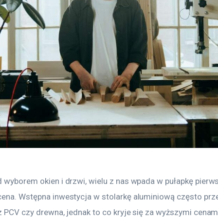
d wyborem okien i drzwi, wielu z nas wpada w pułapkę pierw
cena. Wstępna inwestycja w stolarkę aluminiową często prz
 z PCV czy drewna, jednak to co kryje się za wyższymi cenam