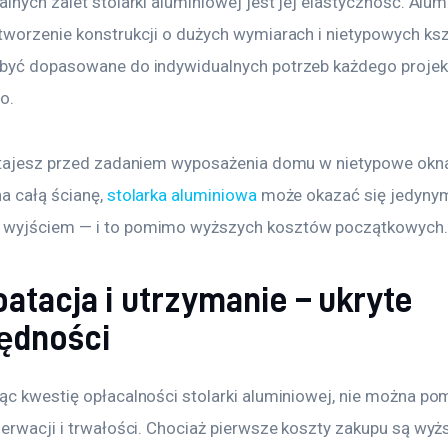
lnych zalet stolarki aluminiowej jest jej elastyczność. Alum
tworzenie konstrukcji o dużych wymiarach i nietypowych kszt
być dopasowane do indywidualnych potrzeb każdego projek
o.
stajesz przed zadaniem wyposażenia domu w nietypowe okna
a całą ścianę, 
stolarka aluminiowa
 może okazać się jedyny
wyjściem — i to pomimo wyższych kosztów początkowych.
atacja i utrzymanie – ukryte
ędności
ąc kwestię opłacalności stolarki aluminiowej, nie można po
erwacji i trwałości. Chociaż pierwsze koszty zakupu są wyżs