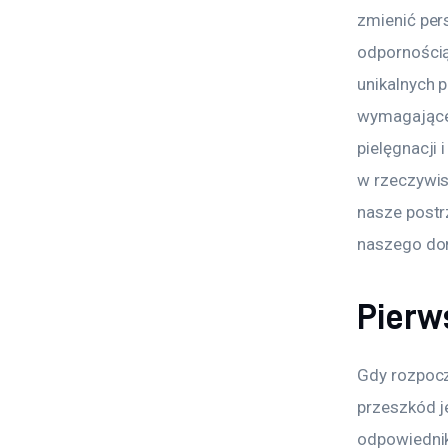
zmienić per
odpornością
unikalnych 
wymagające
pielęgnacji 
w rzeczywis
nasze postr
naszego d
Pierws
Gdy rozpocz
przeszkód je
odpowiednik