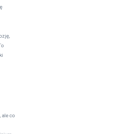
ę 
zję, 
To 
i 
ale co 