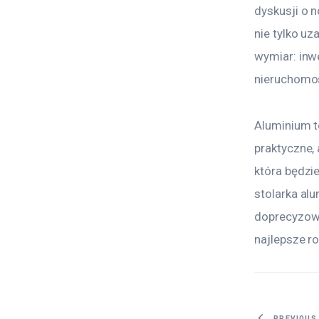
dyskusji o 
nie tylko u
wymiar: inw
nieruchomośc
Aluminium t
praktyczne, 
która będzi
stolarka al
doprecyzowa
najlepsze r
PREVIOUS