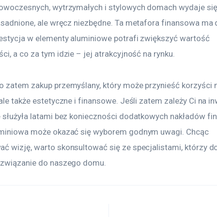
nowoczesnych, wytrzymałych i stylowych domach wydaje się
zasadnione, ale wręcz niezbędne. Ta metafora finansowa ma
estycja w elementy aluminiowe potrafi zwiększyć wartość 
i, a co za tym idzie – jej atrakcyjność na rynku.
o zatem zakup przemyślany, który może przynieść korzyści ni
ale także estetyczne i finansowe. Jeśli zatem zależy Ci na inw
e służyła latami bez konieczności dodatkowych nakładów fi
uminiowa może okazać się wyborem godnym uwagi. Chcąc 
ć wizję, warto skonsultować się ze specjalistami, którzy do
ozwiązanie do naszego domu.