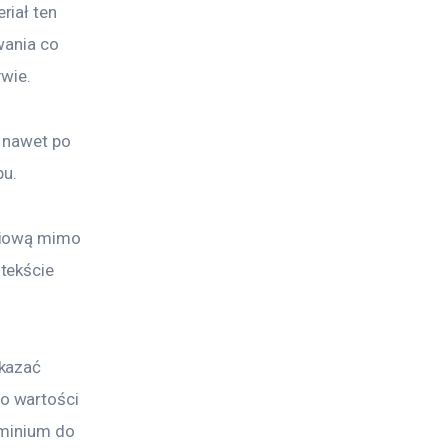
iał ten 
wania co 
ywie.
e nawet po 
pu.
niową mimo 
tekście 
kazać 
o wartości 
uminium do 