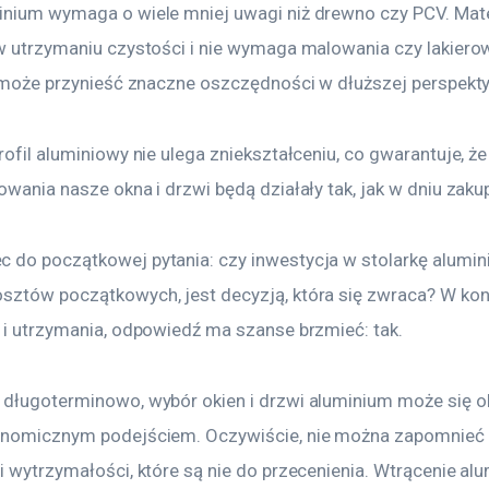
inium wymaga o wiele mniej uwagi niż drewno czy PCV. Mater
 w utrzymaniu czystości i nie wymaga malowania czy lakiero
To może przynieść znaczne oszczędności w dłuższej perspekt
rofil aluminiowy nie ulega zniekształceniu, co gwarantuje, ż
owania nasze okna i drzwi będą działały tak, jak w dniu zaku
 do początkowej pytania: czy inwestycja w stolarkę alumi
sztów początkowych, jest decyzją, która się zwraca? W kon
i i utrzymania, odpowiedź ma szanse brzmieć: tak.
 długoterminowo, wybór okien i drzwi aluminium może się o
onomicznym podejściem. Oczywiście, nie można zapomnieć 
i wytrzymałości, które są nie do przecenienia. Wtrącenie al