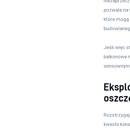
niezaprzecza
pozwala na 
które mogą 
budowlaneg
Jeśli więc 
balkonowe n
sensownym 
Eksplo
oszcz
Rozstrzygaj
kwestii kons