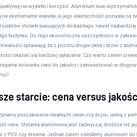
spektywę na wydatki i korzyści. Aluminium kusi wytrzymałośc
 na ekstremalne warunki, a jego elastyczność pozwala na t
projektów stolarki pasujących do każdego, nawet najbardziej
go budynku. Do tego ekonomiczne oszczędności w zakresi
i trwałości sprawiają, że z pozoru drogie okna i drzwi z alu
tości okazać się bardziej opłacalne. Czy warto zatem zrew
zeganie stosunku ceny do jakości i zainwestować w długow
omu?
ze starcie: cena versus jakoś
ynamy poszukiwania idealnych okien czy drzwi, jedną z pie
st cena. Stolarka aluminiowa jest zazwyczaj droższa niż jej
i z PCV czy drewna. Jednak zanim odeślemy aluminium do 