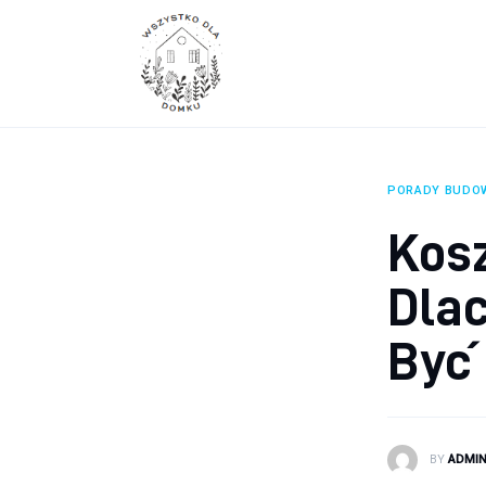
Wyposażenie wnętrz
Remont
Porady budowlane
Ogród
PORADY BUDO
Kosz
Dla
Być 
BY
ADMI