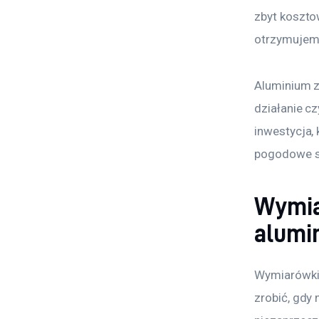
zbyt koszto
otrzymujemy
Aluminium z
działanie c
inwestycja,
pogodowe s
Wymiar
alumi
Wymiarówki 
zrobić, gdy