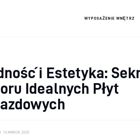
WYPOSAŻENIE WNĘTRZ
Wszystko dla domku
dność i Estetyka: Sek
ru Idealnych Płyt
jazdowych
N
16 MARCA, 2025