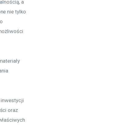
lnością, a 
e nie tylko 
o 
możliwości 
ateriały 
ania 
inwestycji 
ści oraz 
właściwych 