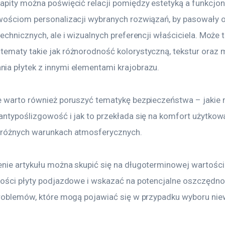
apity można poświęcić relacji pomiędzy estetyką a funkcjona
wościom personalizacji wybranych rozwiązań, by pasowały on
echnicznych, ale i wizualnych preferencji właściciela. Może t
ematy takie jak różnorodność kolorystyczną, tekstur oraz 
a płytek z innymi elementami krajobrazu.
e warto również poruszyć tematykę bezpieczeństwa – jakie m
antypoślizgowość i jak to przekłada się na komfort użytkow
 różnych warunkach atmosferycznych.
nie artykułu można skupić się na długoterminowej wartości 
kości płyty podjazdowe i wskazać na potencjalne oszczędno
problemów, które mogą pojawiać się w przypadku wyboru nie