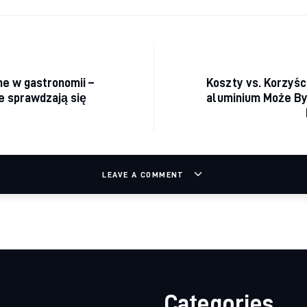
acja wpisu
ne w gastronomii –
Koszty vs. Korzyśc
e sprawdzają się
aluminium Może By
LEAVE A COMMENT
Categories