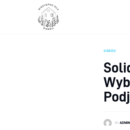
Wyposażenie wnętrz
Remont
Porady budowlane
Ogród
OGRÓD
Soli
Wybo
Pod
BY
ADMI