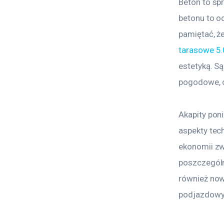
Beton to sp
betonu to o
pamiętać, ż
tarasowe 5.
estetyką. Są
pogodowe, c
Akapity pon
aspekty tec
ekonomii zw
poszczegól
również now
podjazdowy