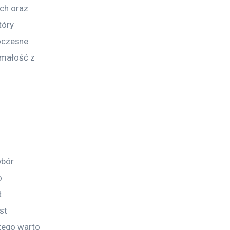
ch oraz 
tóry 
oczesne 
ymałość z 
ybór 
o 
 
st 
tego warto 