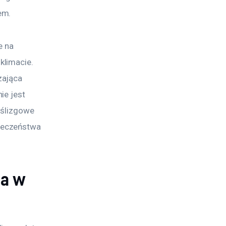
em.
e na 
limacie. 
zająca 
ie jest 
oślizgowe 
ieczeństwa 
ia w