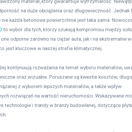
rawdzony materiał, który gwarantuje wytrzymałość. Niewątpl
dporność na duże obciążenia oraz długowieczność. Jednak t
e nie każda betonowa powierzchnia jest taka sama. Nowocz
0
 to wybór dla tych, którzy szukają kompromisu między soli
 one odporne zarówno na ciężar auta, jak i na ekstremalne w
o jest kluczowe w naszej strefie klimatycznej.
iżej kontynuują rozważania na temat wyboru materiałów, uwz
hniczne oraz wizualne. Poruszane są kwestie kosztów, długo
iązanej z wyborem lepszych materiałów, a także wpływ 
nych rozwiązań na wartość nieruchomości. Wskazywane mo
e technologie i trendy w branży budowlanej, dotyczące płyte
ch.