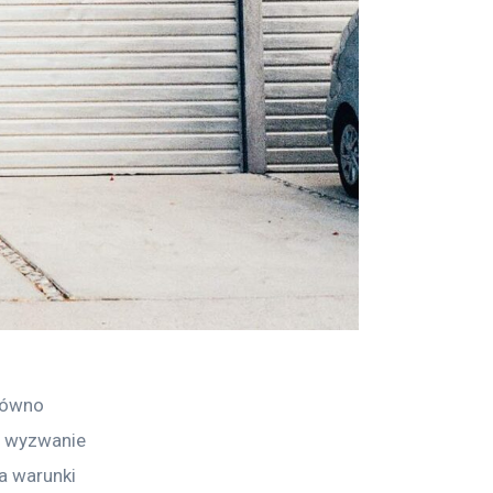
równo 
ą wyzwanie 
a warunki 