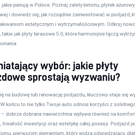
 jakie panują w Polsce. Poznaj zalety betonu, płytek ażurowy
owej i dowiedz się, jak rozsądnie zainwestować w podjazd, k
zekiwaniom estetycznym i wytrzymałościowym. Odkryj now
 takie jak płyty tarasowe 5.0, które harmonijnie łączą wytrz
konania.
iatający wybór: jakie płyty
zdowe sprostają wyzwaniu?
ię na budowę lub renowację podjazdu, kluczowy staje się w
 W końcu to nie tylko Twoje auto odnosi korzyści z solidneg
– dobrze dobrana nawierzchnia wpływa również na komfort
 trwałość inwestycji oraz estetykę całej posesji. Podjazd je
omu, pierwszym elementem, który widzą odwiedzający, dla