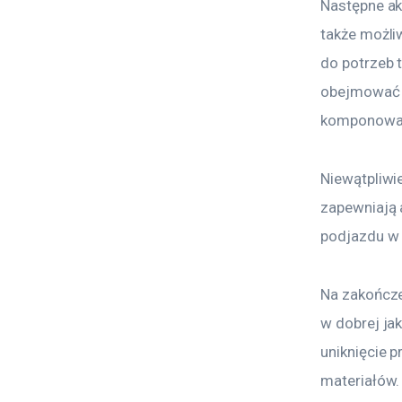
Następne ak
także możli
do potrzeb t
obejmować t
komponowani
Niewątpliwi
zapewniają 
podjazdu w
Na zakończe
w dobrej ja
uniknięcie 
materiałów.