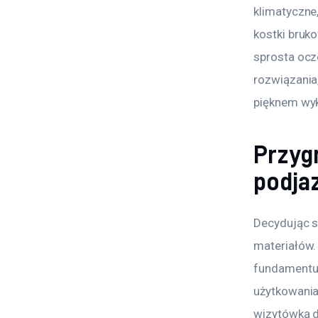
klimatyczne,
kostki bruk
sprosta oc
rozwiązania,
pięknem wy
Przygn
podja
Decydując s
materiałów.
fundamentu 
użytkowania,
wizytówką d