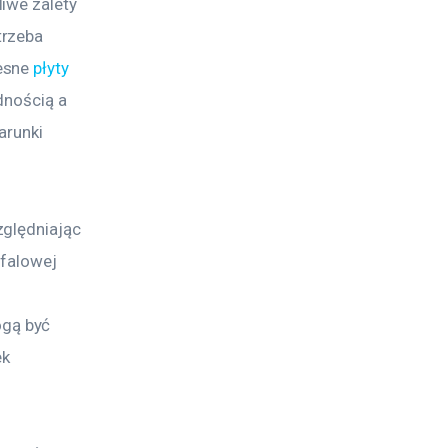
iwe zalety 
rzeba 
esne 
płyty 
dnością a 
arunki 
ględniając 
falowej 
gą być 
k 