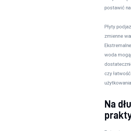
postawić na
Płyty podja
zmienne war
Ekstremalne
woda mogą z
dostateczni
czy łatwość
użytkowania
Na dł
prakt