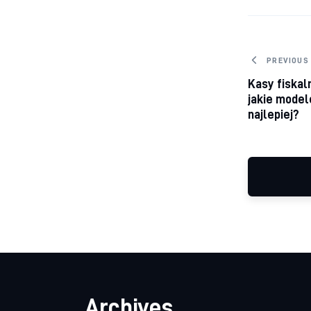
Nawig
PREVIOUS
Kasy fiskal
jakie model
najlepiej?
Archives