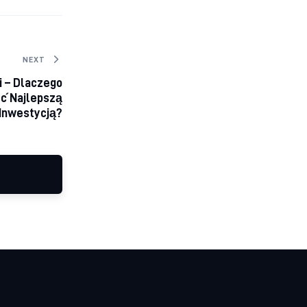
NEXT
i – Dlaczego
ć Najlepszą
Inwestycją?