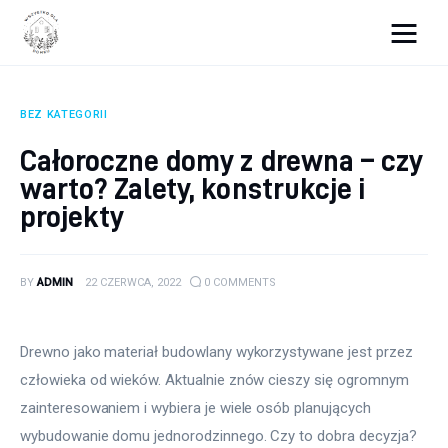
Wszystko dla domku
BEZ KATEGORII
Wyposażenie wnętrz
Całoroczne domy z drewna – czy
warto? Zalety, konstrukcje i
Remont
projekty
Porady budowlane
Ogród
BY
ADMIN
22 CZERWCA, 2022
0
COMMENTS
Drewno jako materiał budowlany wykorzystywane jest przez 
człowieka od wieków. Aktualnie znów cieszy się ogromnym 
zainteresowaniem i wybiera je wiele osób planujących 
wybudowanie domu jednorodzinnego. Czy to dobra decyzja?