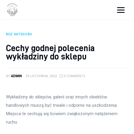
Wszystko dla domku
BEZ KATEGORII
Wyposażenie wnętrz
Cechy godnej polecenia
wykładziny do sklepu
Remont
Porady budowlane
BY
ADMIN
29 LISTOPADA, 2022
0
COMMENTS
Ogród
Wykładziny do sklepów, galerii oraz innych obiektów 
handlowych muszą być trwałe i odporne na uszkodzenia. 
Miejsca te cechują się bowiem zwiększonym natężeniem 
ruchu.