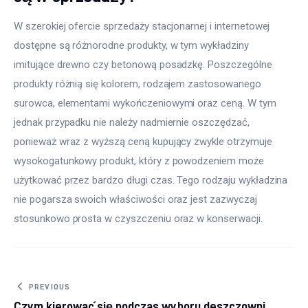
W szerokiej ofercie sprzedaży stacjonarnej i internetowej 
dostępne są różnorodne produkty, w tym wykładziny 
imitujące drewno czy betonową posadzkę. Poszczególne 
produkty różnią się kolorem, rodzajem zastosowanego 
surowca, elementami wykończeniowymi oraz ceną. W tym 
jednak przypadku nie należy nadmiernie oszczędzać, 
ponieważ wraz z wyższą ceną kupujący zwykle otrzymuje 
wysokogatunkowy produkt, który z powodzeniem może 
użytkować przez bardzo długi czas. Tego rodzaju wykładzina 
nie pogarsza swoich właściwości oraz jest zazwyczaj 
stosunkowo prosta w czyszczeniu oraz w konserwacji.
Nawigacja wpisu
PREVIOUS
Czym kierować się podczas wyboru deszczowni