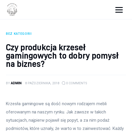
Wszystko dla domku
BEZ KATEGORII
Wyposażenie wnętrz
Czy produkcja krzeseł
gamingowych to dobry pomysł
Remont
na biznes?
Porady budowlane
Ogród
BY
ADMIN
8 PAŹDZIERNIKA, 2018
0
COMMENTS
Krzesła gamingowe są dość nowym rodzajem mebli 
oferowanym na naszym rynku. Jak zawsze w takich 
sytuacjach, najpierw pojawił się popyt, a za nim podaż 
podmiotów, które uznały, że warto w to zainwestować. Każdy 