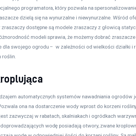
jalnego programatora, który pozwala na spersonalizowanie 
aszacze dzielą się na wynurzalne i niewynurzalne. Wśród o
y zraszaczy dostępne są modele zraszaczy z głowicą statyc
Różnorodność modeli sprawia, że możemy dobrać zraszacze 
 dla swojego ogrodu –  w zależności od wielkości działki i 
roślin.
kroplująca
dzajem automatycznych systemów nawadniania ogrodów jes
 Pozwala ona na dostarczenie wody wprost do korzeni rośliny
est zazwyczaj w rabatach, skalniakach i ogródkach warzywny
doprowadzających wodę posiadają otwory, zwane kroplown
rczają wodę w odpowiedniej ilości do korzeni rośliny. Są ma