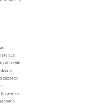
ać 
nstalacji 
my ułożenie 
dzenia 
ęg każdego 
ie 
to również 
 jednego 