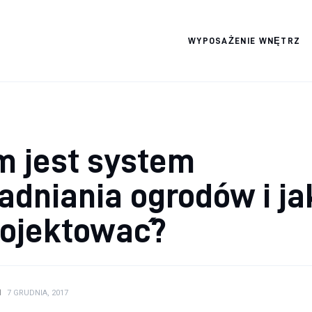
WYPOSAŻENIE WNĘTRZ
Wszystko dla domku
m jest system
dniania ogrodów i ja
rojektować?
N
7 GRUDNIA, 2017