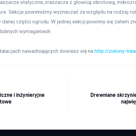
raszacze statyczne, zraszacze z głowicą obrotową, mikrozr
ujące. Sekcje powinniśmy wyznaczać ze względu na rodzaj roś
 danej części ogrodu. W jednej sekcji powinny się zatem zn
odobnych wymaganiach.
stalacjach nawadniających dowiesz się na 
http://zielony-traw
acja wpisu
iczne i inżynieryjne
Drewniane skrzynie
ktowe
najwi