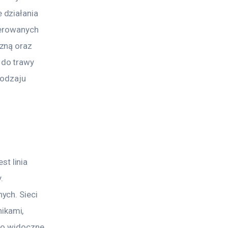
działania 
ferowanych 
zną oraz 
do trawy 
rodzaju 
t linia 
. 
ch. Sieci 
ikami, 
ło widoczne 