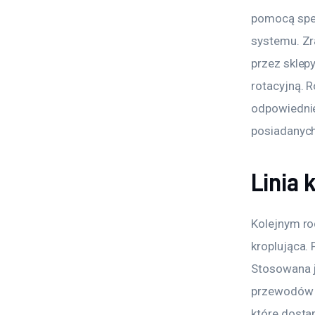
pomocą spec
systemu. Zr
przez sklep
rotacyjną. 
odpowiednie
posiadanych 
Linia 
Kolejnym ro
kroplująca.
Stosowana j
przewodów 
które dosta