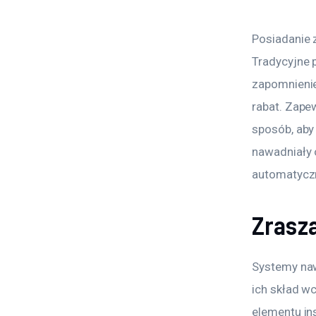
Posiadanie 
Tradycyjne
zapomnienie
rabat. Zape
sposób, aby
nawadniały 
automatycz
Zrasz
Systemy naw
ich skład w
elementu ins