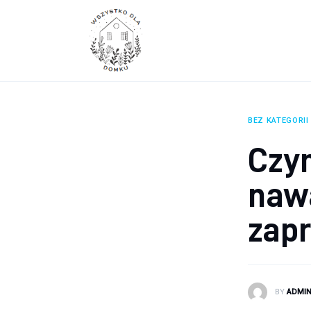
Wyposażenie wnętrz
Remont
Porady budowlane
Ogród
BEZ KATEGORII
Czy
nawa
zap
BY
ADMI