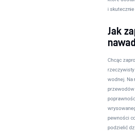
i skutecznie
Jak z
nawad
Chcąc zapro
rzeczywisty 
wodnej. Na 
przewodów d
poprawności
wrysowanego
pewności co
podzielić dz