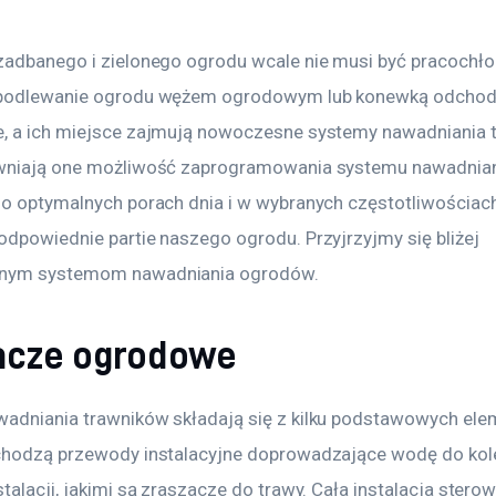
zadbanego i zielonego ogrodu wcale nie musi być pracochło
 podlewanie ogrodu wężem ogrodowym lub konewką odchod
, a ich miejsce zajmują nowoczesne systemy nawadniania t
wniają one możliwość zaprogramowania systemu nawadnian
 o optymalnych porach dnia i w wybranych częstotliwościach
odpowiednie partie naszego ogrodu. Przyjrzyjmy się bliżej 
nym systemom nawadniania ogrodów.
acze ogrodowe
adniania trawników składają się z kilku podstawowych ele
chodzą przewody instalacyjne doprowadzające wodę do kol
talacji, jakimi są zraszacze do trawy. Cała instalacja sterow