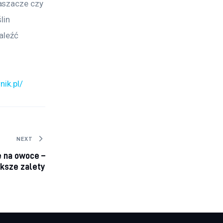
aszacze czy 
lin 
aleźć 
nik.pl/
NEXT
 na owoce –
ększe zalety