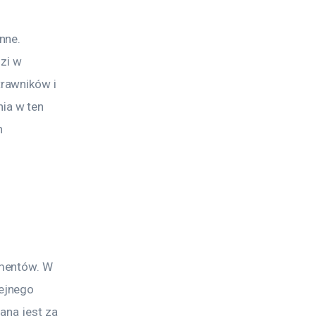
nne. 
zi w 
rawników i 
ia w ten 
 
mentów. W 
ejnego 
ana jest za 