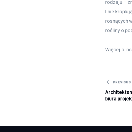
rodzaju – z
linie kropl
rosnących w
rośliny o p
Więcej o in
Nawig
PREVIOUS
Architekton
biura proje