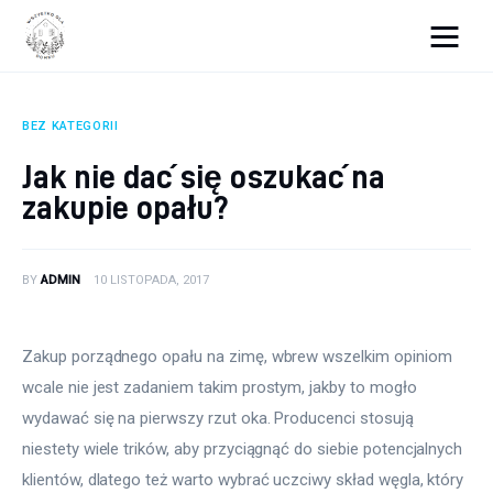
Wszystko dla domku
BEZ KATEGORII
Wyposażenie wnętrz
Jak nie dać się oszukać na
zakupie opału?
Remont
Porady budowlane
BY
ADMIN
10 LISTOPADA, 2017
Ogród
Zakup porządnego opału na zimę, wbrew wszelkim opiniom 
wcale nie jest zadaniem takim prostym, jakby to mogło 
wydawać się na pierwszy rzut oka. Producenci stosują 
niestety wiele trików, aby przyciągnąć do siebie potencjalnych 
klientów, dlatego też warto wybrać uczciwy skład węgla, który 