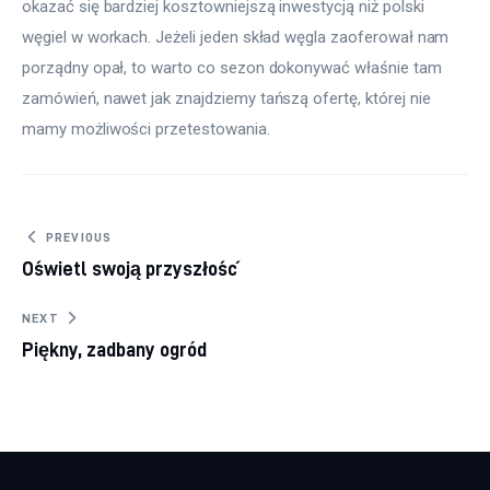
okazać się bardziej kosztowniejszą inwestycją niż polski 
węgiel w workach. Jeżeli jeden skład węgla zaoferował nam 
porządny opał, to warto co sezon dokonywać właśnie tam 
zamówień, nawet jak znajdziemy tańszą ofertę, której nie 
mamy możliwości przetestowania.
Nawigacja wpisu
PREVIOUS
Oświetl swoją przyszłość
NEXT
Piękny, zadbany ogród