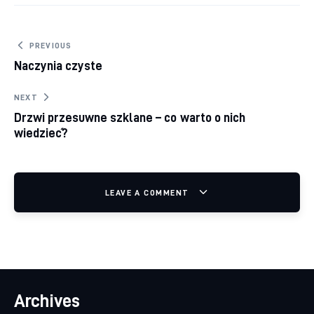
Nawigacja wpisu
PREVIOUS
Naczynia czyste
NEXT
Drzwi przesuwne szklane – co warto o nich
wiedzieć?
LEAVE A COMMENT
Archives