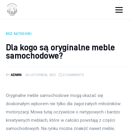
Wszystko dla domku
BEZ KATEGORII
Wyposażenie wnętrz
Dla kogo są oryginalne meble
samochodowe?
Remont
Porady budowlane
BY
ADMIN
24 LISTOPADA, 2021
0
COMMENTS
Ogród
Oryginalne meble samochodowe mogą okazać się 
doskonałym wyborem nie tylko dla zagorzałych miłośników 
motoryzacji. Mowa tutaj oczywiście o nietypowych i bardzo 
kreatywnych meblach, które w całości powstają z części 
samochodowych. Na rynku można znaleźć nawet meble, 