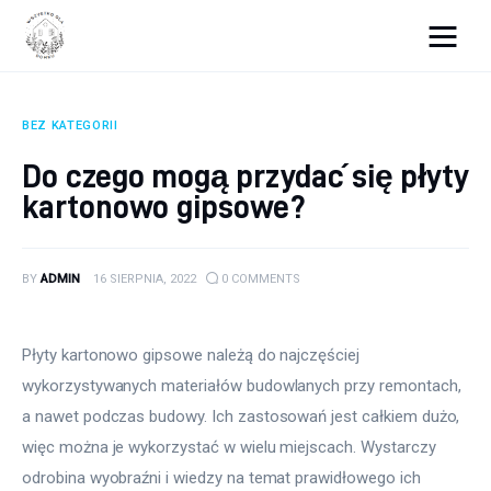
Wszystko dla domku
BEZ KATEGORII
Wyposażenie wnętrz
Do czego mogą przydać się płyty
kartonowo gipsowe?
Remont
Porady budowlane
BY
ADMIN
16 SIERPNIA, 2022
0
COMMENTS
Ogród
Płyty kartonowo gipsowe należą do najczęściej 
wykorzystywanych materiałów budowlanych przy remontach, 
a nawet podczas budowy. Ich zastosowań jest całkiem dużo, 
więc można je wykorzystać w wielu miejscach. Wystarczy 
odrobina wyobraźni i wiedzy na temat prawidłowego ich 