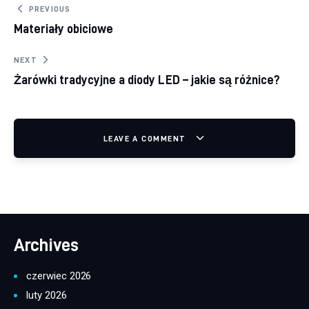
Nawigacja wpisu
PREVIOUS
Materiały obiciowe
NEXT
Żarówki tradycyjne a diody LED – jakie są różnice?
LEAVE A COMMENT
Archives
czerwiec 2026
luty 2026