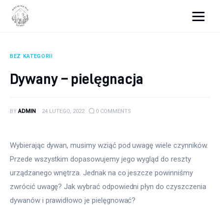
Wszystko dla domku
BEZ KATEGORII
Wyposażenie wnętrz
Dywany – pielęgnacja
Remont
BY
ADMIN
24 LUTEGO, 2022
0
COMMENTS
Porady budowlane
Ogród
Wybierając dywan, musimy wziąć pod uwagę wiele czynników. 
Przede wszystkim dopasowujemy jego wygląd do reszty 
urządzanego wnętrza. Jednak na co jeszcze powinniśmy 
zwrócić uwagę? Jak wybrać odpowiedni płyn do czyszczenia 
dywanów i prawidłowo je pielęgnować?