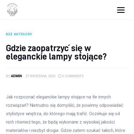
Wszystko dla domku
BEZ KATEGORII
Wyposażenie wnętrz
Gdzie zaopatrzyć się w
eleganckie lampy stojące?
Remont
Porady budowlane
BY
ADMIN
27 WRZEŚNIA, 2022
0
COMMENTS
Ogród
Jak rozpoznać eleganckie lampy stojące na tle innych 
rozwiązań? Nietrudno się domyślić, że powinny odpowiadać 
stylistyce wnętrza, do którego mają trafić. Oczekuje się od 
nich również tego, że będą wykonane z wysokiej jakości 
materiałów i niezbyt drogie. Gdzie zatem szukać takich, które 