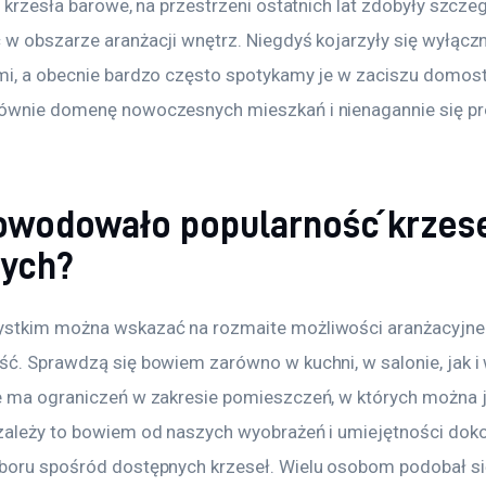
i krzesła barowe, na przestrzeni ostatnich lat zdobyły szcze
 w obszarze aranżacji wnętrz. Niegdyś kojarzyły się wyłączni
mi, a obecnie bardzo często spotykamy je w zaciszu domost
ównie domenę nowoczesnych mieszkań i nienagannie się pr
owodowało popularność krzes
ych?
stkim można wskazać na rozmaite możliwości aranżacyjne i
ść. Sprawdzą się bowiem zarówno w kuchni, w salonie, jak i 
e ma ograniczeń w zakresie pomieszczeń, w których można j
zależy to bowiem od naszych wyobrażeń i umiejętności doko
boru spośród dostępnych krzeseł. Wielu osobom podobał si