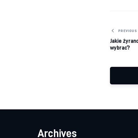
Nawig
PREVIOUS
Jakie żyran
wybrać?
Archives