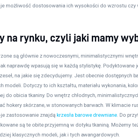
eje możliwość dostosowania ich wysokości do wzrostu czy 
y na rynku, czyli jaki mamy wy
rzone są głównie z nowoczesnymi, minimalistycznymi wnętr
tak naprawdę wpasują się w każdą stylistykę. Podyktowane je
zeseł, na jakie się zdecydujemy. Jest obecnie dostępnych ba
 modeli. Dotyczy to ich kształtu, materiału wykonania, kolor
j do obicia tkaniny. Do wnętrz chłodnych, minimalistyczny
ć hokery skórzane, w stonowanych barwach. W klimacie ru
oje zastosowanie znajdą 
krzesła barowe drewniane
. Do przy
kowane są te obite przyjemną w dotyku tkaniną. Możemy też
dziej klasycznych modeli, jak i tych awangardowych.