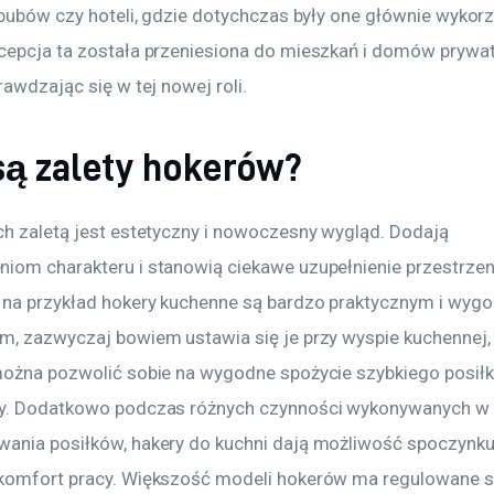
, pubów czy hoteli, gdzie dotychczas były one głównie wykor
cepcja ta została przeniesiona do mieszkań i domów prywat
rawdzając się w tej nowej roli.
 są zalety hokerów?
ch zaletą jest estetyczny i nowoczesny wygląd. Dodają 
iom charakteru i stanowią ciekawe uzupełnienie przestrzeni
na przykład hokery kuchenne są bardzo praktycznym i wyg
m, zazwyczaj bowiem ustawia się je przy wyspie kuchennej, 
można pozwolić sobie na wygodne spożycie szybkiego posiłk
y. Dodatkowo podczas różnych czynności wykonywanych w t
ania posiłków, hakery do kuchni dają możliwość spoczynku 
komfort pracy. Większość modeli hokerów ma regulowane si