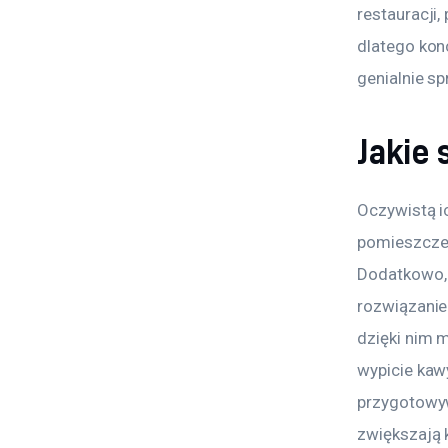
restauracji
dlatego kon
genialnie sp
Jakie
Oczywistą i
pomieszczen
Dodatkowo, 
rozwiązanie
dzięki nim 
wypicie kaw
przygotowyw
zwiększają 