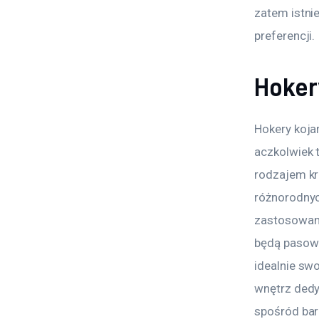
zatem istni
preferencji.
Hoker
Hokery koja
aczkolwiek 
rodzajem kr
różnorodnych
zastosowane
będą pasowa
idealnie sw
wnętrz dedy
spośród bar