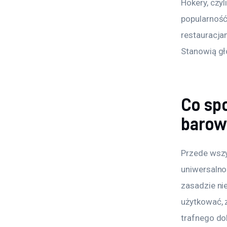
Hokery, czyl
popularność
restauracja
Stanowią gł
Co sp
barow
Przede wszy
uniwersalno
zasadzie ni
użytkować, 
trafnego do