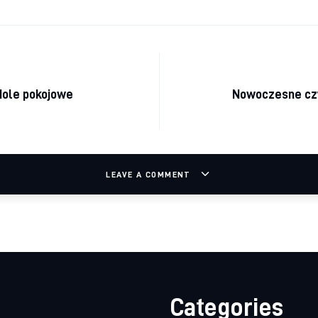
acja wpisu
dole pokojowe
Nowoczesne cz
LEAVE A COMMENT
Categories