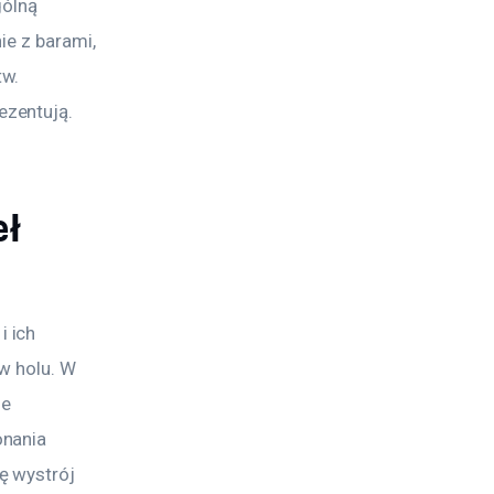
gólną 
e z barami, 
w. 
ezentują.
eł
 ich 
w holu. W 
e 
nania 
ę wystrój 