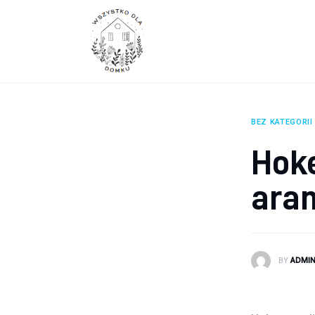
Wyposażenie wnętrz
Remont
Porady budowlane
Ogród
BEZ KATEGORII
Hoke
ara
BY
ADMI