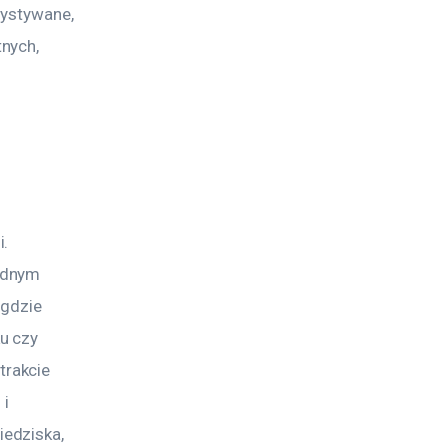
zystywane, 
nych, 
. 
odnym 
gdzie 
u czy 
rakcie 
i 
edziska, 