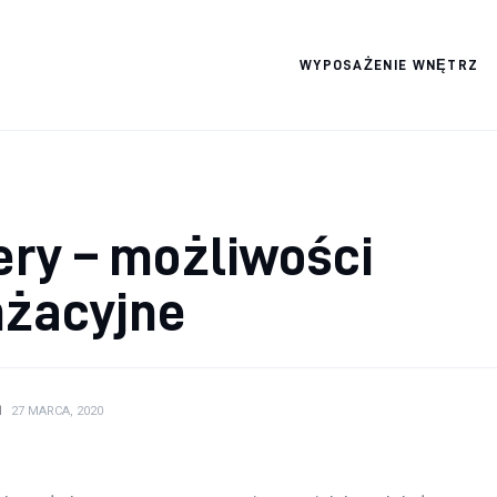
WYPOSAŻENIE WNĘTRZ
Wszystko dla domku
ry – możliwości
nżacyjne
N
27 MARCA, 2020