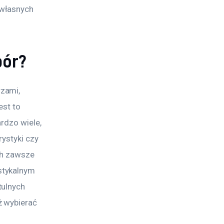
własnych 
bór?
zami, 
st to 
rdzo wiele, 
ystyki czy 
ch zawsze 
stykalnym 
tulnych 
 wybierać 