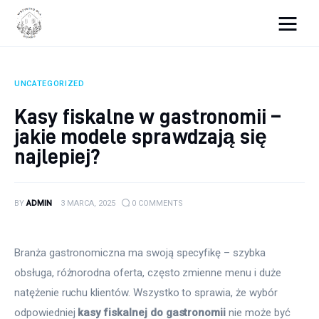
Wszystko dla domku
UNCATEGORIZED
Wyposażenie wnętrz
Kasy fiskalne w gastronomii –
jakie modele sprawdzają się
Remont
najlepiej?
Porady budowlane
Ogród
BY
ADMIN
3 MARCA, 2025
0
COMMENTS
Branża gastronomiczna ma swoją specyfikę – szybka 
obsługa, różnorodna oferta, często zmienne menu i duże 
natężenie ruchu klientów. Wszystko to sprawia, że wybór 
odpowiedniej 
kasy fiskalnej do gastronomii
 nie może być 