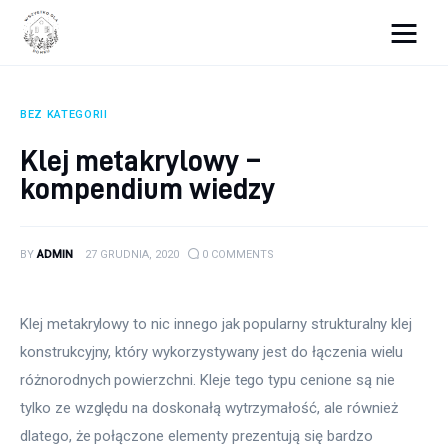
Wszystko dla domku
BEZ KATEGORII
Wyposażenie wnętrz
Klej metakrylowy –
kompendium wiedzy
Remont
Porady budowlane
BY
ADMIN
27 GRUDNIA, 2020
0
COMMENTS
Ogród
Klej metakrylowy to nic innego jak popularny strukturalny klej 
konstrukcyjny, który wykorzystywany jest do łączenia wielu 
różnorodnych powierzchni. Kleje tego typu cenione są nie 
tylko ze względu na doskonałą wytrzymałość, ale również 
dlatego, że połączone elementy prezentują się bardzo 