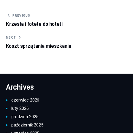
Nawigacja wpisu
PREVIOUS
Krzesła i fotele do hoteli
NEXT
Koszt sprzątania mieszkania
Archives
czerwiec 2026
luty 2026
grudzień 2025
październik 2025