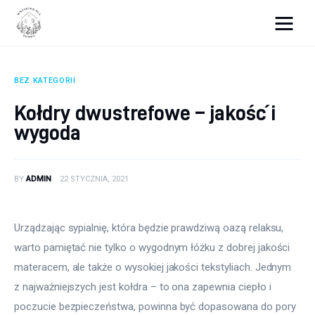
Wszystko dla domku
BEZ KATEGORII
Wyposażenie wnętrz
Kołdry dwustrefowe – jakość i
wygoda
Remont
Porady budowlane
BY
ADMIN
22 STYCZNIA, 2021
Ogród
Urządzając sypialnię, która będzie prawdziwą oazą relaksu, 
warto pamiętać nie tylko o wygodnym łóżku z dobrej jakości 
materacem, ale także o wysokiej jakości tekstyliach. Jednym 
z najważniejszych jest kołdra – to ona zapewnia ciepło i 
poczucie bezpieczeństwa, powinna być dopasowana do pory 