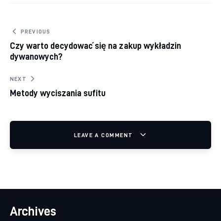
Nawigacja wpisu
PREVIOUS
Czy warto decydować się na zakup wykładzin
dywanowych?
NEXT
Metody wyciszania sufitu
LEAVE A COMMENT
Archives