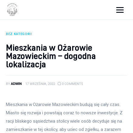
Wszystko dla domku
BEZ KATEGORII
Wyposażenie wnętrz
Mieszkania w Ożarowie
Mazowieckim – dogodna
Remont
lokalizacja
Porady budowlane
Ogród
BY
ADMIN
17 WRZEŚNIA, 2022
0
COMMENTS
Mieszkania w Ożarowie Mazowieckim budują się cały czas. 
Miasto się rozwija i powstają coraz to nowsze inwestycje. Z 
racji bliskiego sąsiedztwa stolicy wiele osób decyduje się na 
zamieszkanie w tej okolicy, aby uciec od zgiełku, a zarazem 