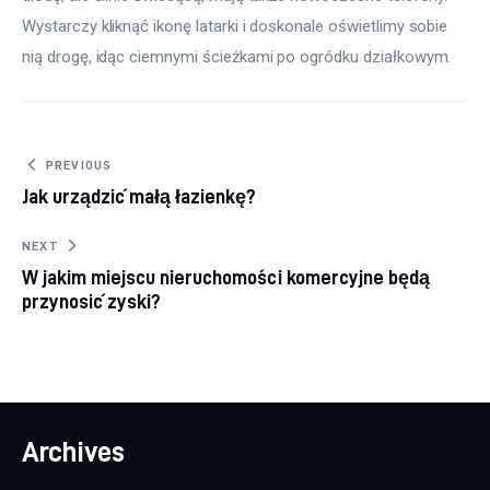
Wystarczy kliknąć ikonę latarki i doskonale oświetlimy sobie 
nią drogę, idąc ciemnymi ścieżkami po ogródku działkowym.
Nawigacja wpisu
PREVIOUS
Jak urządzić małą łazienkę?
NEXT
W jakim miejscu nieruchomości komercyjne będą
przynosić zyski?
Archives