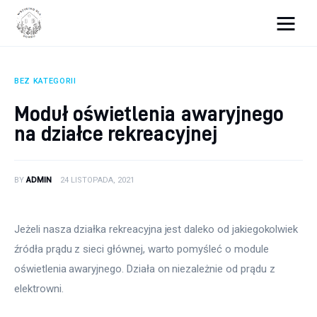
Wszystko dla domku
BEZ KATEGORII
Wyposażenie wnętrz
Moduł oświetlenia awaryjnego
na działce rekreacyjnej
Remont
Porady budowlane
BY
ADMIN
24 LISTOPADA, 2021
Ogród
Jeżeli nasza działka rekreacyjna jest daleko od jakiegokolwiek 
źródła prądu z sieci głównej, warto pomyśleć o module 
oświetlenia awaryjnego. Działa on niezależnie od prądu z 
elektrowni.