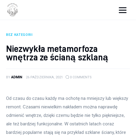
Wszystko dla domku
BEZ KATEGORII
Wyposażenie wnętrz
Niezwykła metamorfoza
wnętrza ze ścianą szklaną
Remont
Porady budowlane
BY
ADMIN
26 PAŹDZIERNIKA, 2021
0
COMMENTS
Ogród
Od czasu do czasu każdy ma ochotę na mniejszy lub większy 
remont. Czasami niewielkim nakładem można naprawdę 
odmienić wnętrze, dzięki czemu będzie nie tylko piękniejsze, 
ale też bardziej funkcjonalne. W ostatnich latach coraz 
bardziej popularne stają się na przykład szklane ściany, które 