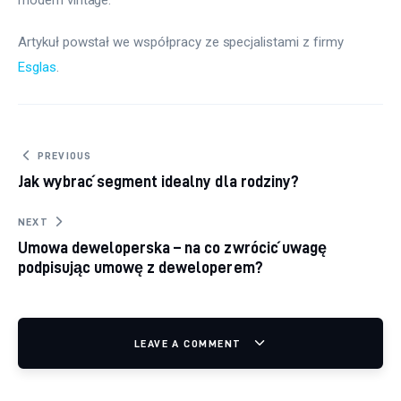
Artykuł powstał we współpracy ze specjalistami z firmy 
Esglas
.
Nawigacja wpisu
PREVIOUS
Jak wybrać segment idealny dla rodziny?
NEXT
Umowa deweloperska – na co zwrócić uwagę
podpisując umowę z deweloperem?
LEAVE A COMMENT