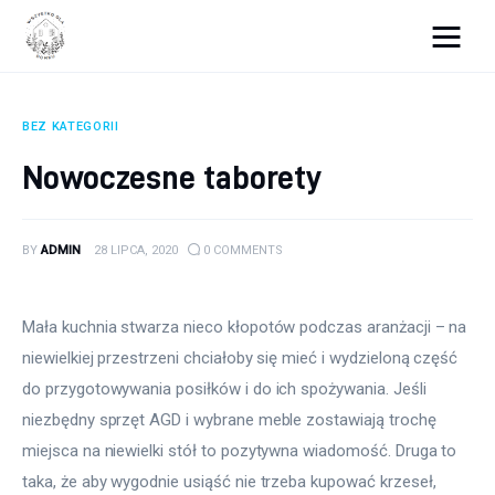
Wszystko dla domku
BEZ KATEGORII
Wyposażenie wnętrz
Nowoczesne taborety
Remont
BY
ADMIN
28 LIPCA, 2020
0
COMMENTS
Porady budowlane
Ogród
Mała kuchnia stwarza nieco kłopotów podczas aranżacji – na 
niewielkiej przestrzeni chciałoby się mieć i wydzieloną część 
do przygotowywania posiłków i do ich spożywania. Jeśli 
niezbędny sprzęt AGD i wybrane meble zostawiają trochę 
miejsca na niewielki stół to pozytywna wiadomość. Druga to 
taka, że aby wygodnie usiąść nie trzeba kupować krzeseł, 