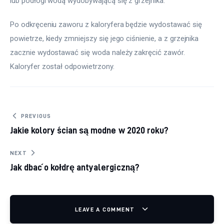
lub podłogi wodą wydobywającą się z grzejnika.
Po odkręceniu zaworu z kaloryfera będzie wydostawać się 
powietrze, kiedy zmniejszy się jego ciśnienie, a z grzejnika 
zacznie wydostawać się woda należy zakręcić zawór. 
Kaloryfer został odpowietrzony.
Nawigacja wpisu
PREVIOUS
Jakie kolory ścian są modne w 2020 roku?
NEXT
Jak dbać o kołdrę antyalergiczną?
LEAVE A COMMENT