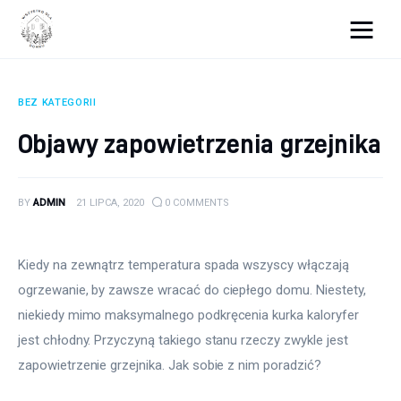
Wszystko dla domku
BEZ KATEGORII
Wyposażenie wnętrz
Objawy zapowietrzenia grzejnika
Remont
BY
ADMIN
21 LIPCA, 2020
0
COMMENTS
Porady budowlane
Ogród
Kiedy na zewnątrz temperatura spada wszyscy włączają 
ogrzewanie, by zawsze wracać do ciepłego domu. Niestety, 
niekiedy mimo maksymalnego podkręcenia kurka kaloryfer 
jest chłodny. Przyczyną takiego stanu rzeczy zwykle jest 
zapowietrzenie grzejnika. Jak sobie z nim poradzić?