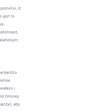
 pomimo, iż 
 jest to 
wa 
natomiast, 
aluminium.
e bardzo 
etnie 
ielkim i 
ód zimowy 
aczyć, aby 