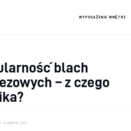
WYPOSAŻENIE WNĘTRZ
Wszystko dla domku
ularność blach
ezowych – z czego
ika?
N
23 MARCA, 2017