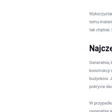
Wykorzystan
temu materi
tak chętnie
Najcz
Generalnie,
konstrukcji
budynków. J
pokrycie da
W przypadku
generalnie j