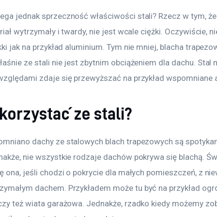
ega jednak sprzeczność właściwości stali? Rzecz w tym, że
riał wytrzymały i twardy, nie jest wcale ciężki. Oczywiście, nie
kki jak na przykład aluminium. Tym nie mniej, blacha trapezo
śnie ze stali nie jest zbytnim obciążeniem dla dachu. Stal 
względami zdaje się przewyższać na przykład wspomniane 
korzystać ze stali?
omniano dachy ze stalowych blach trapezowych są spotykan
nakże, nie wszystkie rodzaje dachów pokrywa się blachą. Świ
 ona, jeśli chodzi o pokrycie dla małych pomieszczeń, z niew
rzymałym dachem. Przykładem może tu być na przykład ogr
czy też wiata garażowa. Jednakże, rzadko kiedy możemy zob