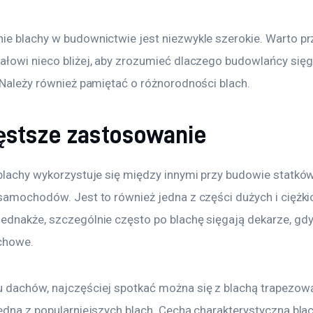
ie blachy w budownictwie jest niezwykle szerokie. Warto prz
ałowi nieco bliżej, aby zrozumieć dlaczego budowlańcy sięga
. Należy również pamiętać o różnorodności blach.
ęstsze zastosowanie
 blachy wykorzystuje się między innymi przy budowie statków
 samochodów. Jest to również jedna z części dużych i ciężki
ednakże, szczególnie często po blachę sięgają dekarze, gdy
chowe.
 dachów, najczęściej spotkać można się z blachą trapezową.
edna z popularniejszych blach. Cechą charakterystyczną blac