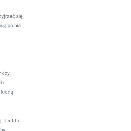
yjrzeć się 
ją po nią 
 czy 
ch 
 kładą 
 Jest to 
hy 