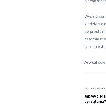
blacha stan
Wydaje się, 
kładzie się
po prostu ni
natomiast, 
bardzo iryt
Artykuł pow
Nawig
PREVIOUS
Jak wybier
sprzątania