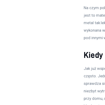
Na czym pol
jest to mate
metal tak le
wykonana wła
pod innymi 
Kiedy 
Jak już wsp
często. Jed
sprawdza się
niezbyt wyt
przy domu, 