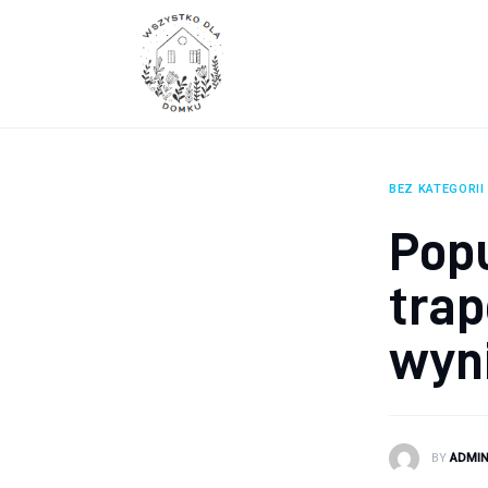
Wyposażenie wnętrz
Remont
Porady budowlane
Ogród
BEZ KATEGORII
Pop
trap
wyn
BY
ADMI