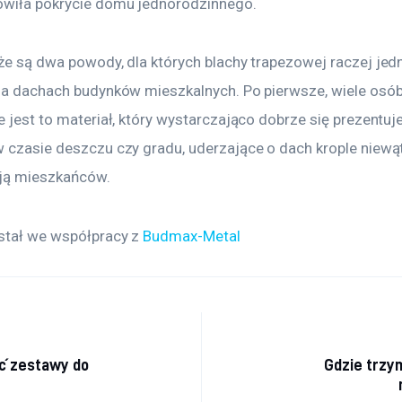
owiła pokrycie domu jednorodzinnego.
że są dwa powody, dla których blachy trapezowej raczej jedn
 na dachach budynków mieszkalnych. Po pierwsze, wiele osób 
e jest to materiał, który wystarczająco dobrze się prezentuje
w czasie deszczu czy gradu, uderzające o dach krople niewąt
ują mieszkańców.
stał we współpracy z 
Budmax-Metal
acja wpisu
ać zestawy do
Gdzie trzy
?