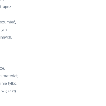
 trapez.
rozumieć, 
anym 
innych.
że, 
 materiał, 
nie tylko. 
ę większą 