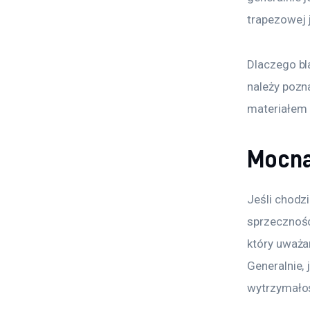
trapezowej j
Dlaczego bl
należy pozn
materiałem 
Mocna
Jeśli chodzi
sprzecznośc
który uważan
Generalnie, 
wytrzymałoś