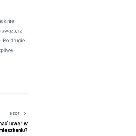
ak nie 
uważa, iż 
. Po drugie 
pliwe 
NEXT
mać rower w
mieszkaniu?