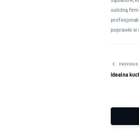
sąsiadów, k
solidną firm
profesjonali
poprawki w 
Nawig
PREVIOUS
Idealna kuc