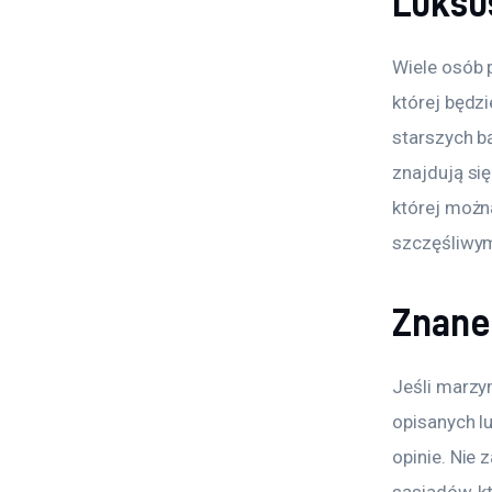
Luksu
Wiele osób 
której będz
starszych 
znajdują się
której można
szczęśliwy
Znane
Jeśli marzy
opisanych lu
opinie. Nie 