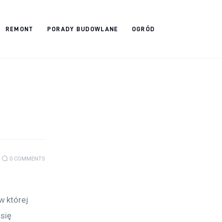
REMONT
PORADY BUDOWLANE
OGRÓD
0
COMMENTS
 której 
się 