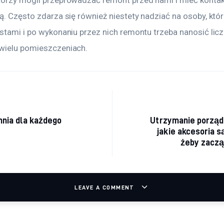
tórzy mogli przeprowadzać remont przed nami i mieć kontakt
ą. Często zdarza się również niestety nadziać na osoby, któr
stami i po wykonaniu przez nich remontu trzeba nanosić licz
wielu pomieszczeniach.
acja wpisu
hnia dla każdego
Utrzymanie porząd
jakie akcesoria s
żeby zaczą
LEAVE A COMMENT