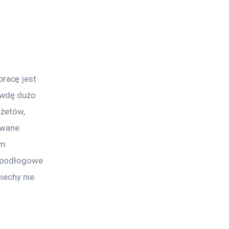
racę jest 
awdę dużo 
żetów, 
zwane 
m 
e podłogowe 
iechy nie 