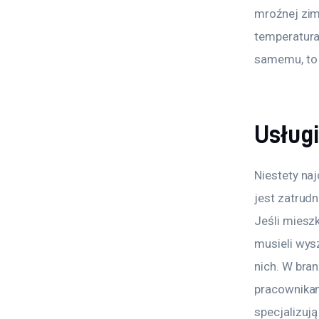
mroźnej zim
temperatura
samemu, to 
Usług
Niestety na
jest zatrud
Jeśli miesz
musieli wysz
nich. W bra
pracownikam
specjalizują