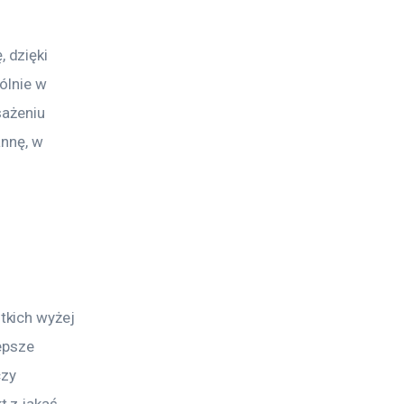
 dzięki 
ólnie w 
ażeniu 
nnę, w 
kich wyżej 
epsze 
czy 