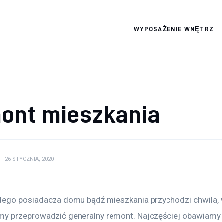
WYPOSAŻENIE WNĘTRZ
Wszystko dla domku
ont mieszkania
N
26 STYCZNIA, 2020
dego posiadacza domu bądź mieszkania przychodzi chwila, w
y przeprowadzić generalny remont. Najczęściej obawiamy 