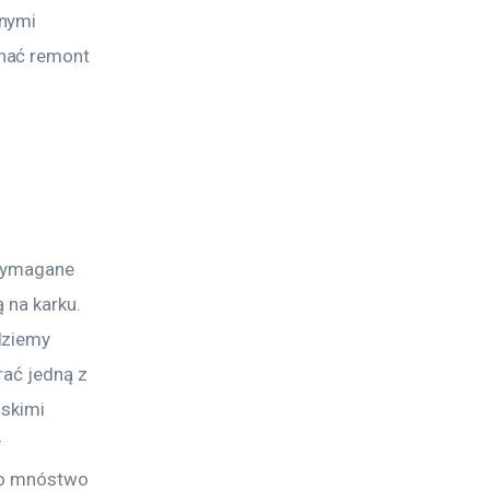
nymi 
nać remont 
 wymagane 
 na karku. 
dziemy 
rać jedną z 
skimi 
 
to mnóstwo 