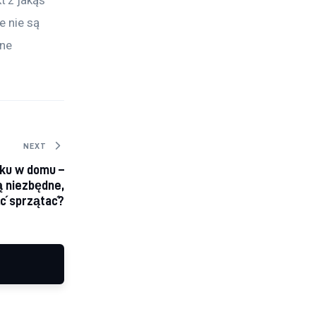
 z jakąś 
e nie są 
ne 
NEXT
ku w domu –
ą niezbędne,
ć sprzątać?