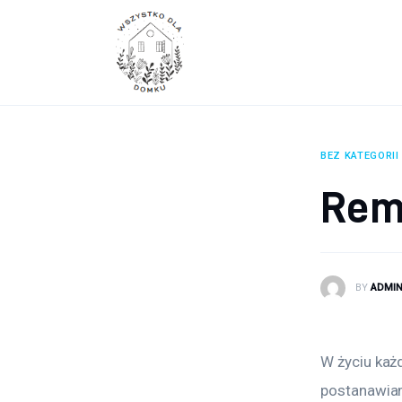
Wyposażenie wnętrz
Remont
Porady budowlane
Ogród
BEZ KATEGORII
Rem
BY
ADMI
W życiu każ
postanawiam