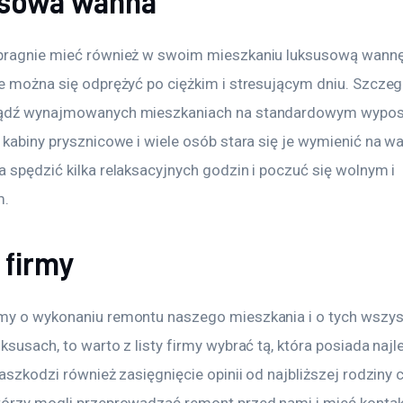
sowa wanna
pragnie mieć również w swoim mieszkaniu luksusową wannę,
ie można się odprężyć po ciężkim i stresującym dniu. Szczeg
bądź wynajmowanych mieszkaniach na standardowym wypos
 kabiny prysznicowe i wiele osób stara się je wymienić na wa
 spędzić kilka relaksacyjnych godzin i poczuć się wolnym i 
m.
 firmy
my o wykonaniu remontu naszego mieszkania i o tych wszyst
ksusach, to warto z listy firmy wybrać tą, która posiada najl
zaszkodzi również zasięgnięcie opinii od najbliższej rodziny 