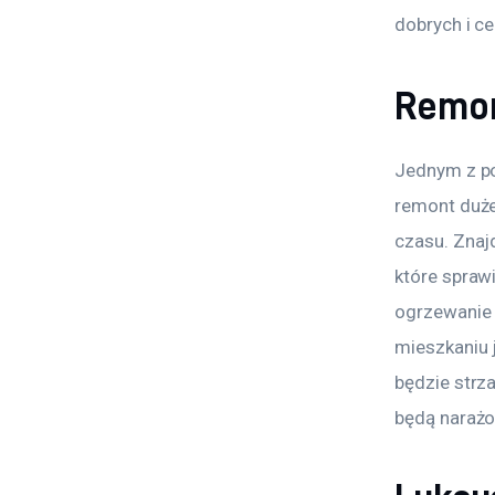
dobrych i ce
Remon
Jednym z po
remont duże
czasu. Znaj
które spraw
ogrzewanie 
mieszkaniu 
będzie strz
będą narażo