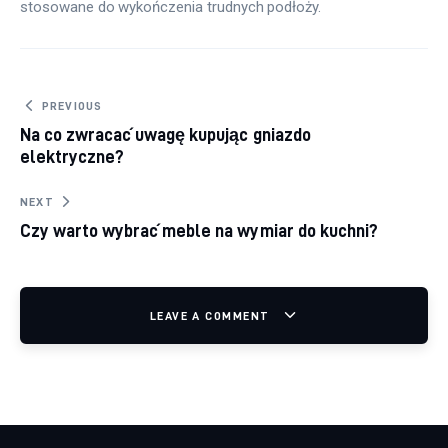
stosowane do wykończenia trudnych podłoży.
Nawigacja wpisu
PREVIOUS
Na co zwracać uwagę kupując gniazdo
elektryczne?
NEXT
Czy warto wybrać meble na wymiar do kuchni?
LEAVE A COMMENT