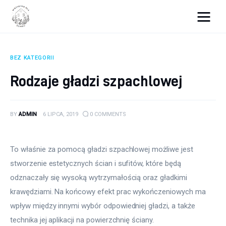
Wszystko dla domku
BEZ KATEGORII
Wyposażenie wnętrz
Rodzaje gładzi szpachlowej
Remont
BY
ADMIN
6 LIPCA, 2019
0
COMMENTS
Porady budowlane
Ogród
To właśnie za pomocą gładzi szpachlowej możliwe jest 
stworzenie estetycznych ścian i sufitów, które będą 
odznaczały się wysoką wytrzymałością oraz gładkimi 
krawędziami. Na końcowy efekt prac wykończeniowych ma 
wpływ między innymi wybór odpowiedniej gładzi, a także 
technika jej aplikacji na powierzchnię ściany.