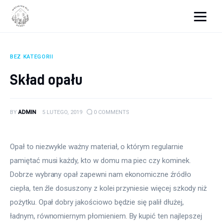
Wszystko dla domku
BEZ KATEGORII
Wyposażenie wnętrz
Skład opału
Remont
BY
ADMIN
5 LUTEGO, 2019
0
COMMENTS
Porady budowlane
Ogród
Opał to niezwykle ważny materiał, o którym regularnie 
pamiętać musi każdy, kto w domu ma piec czy kominek. 
Dobrze wybrany opał zapewni nam ekonomiczne źródło 
ciepła, ten źle dosuszony z kolei przyniesie więcej szkody niż 
pożytku. Opał dobry jakościowo będzie się palił dłużej, 
ładnym, równomiernym płomieniem. By kupić ten najlepszej 