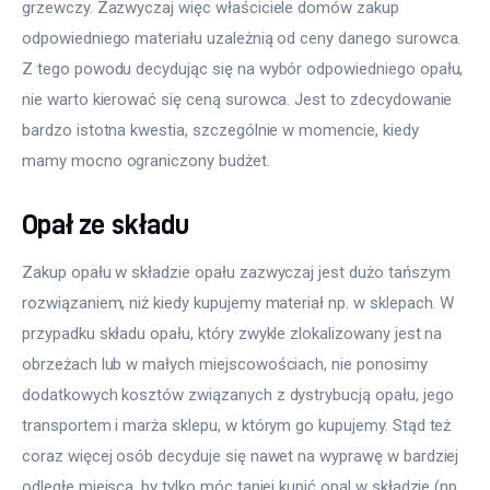
grzewczy. Zazwyczaj więc właściciele domów zakup 
odpowiedniego materiału uzależnią od ceny danego surowca. 
Z tego powodu decydując się na wybór odpowiedniego opału, 
nie warto kierować się ceną surowca. Jest to zdecydowanie 
bardzo istotna kwestia, szczególnie w momencie, kiedy 
mamy mocno ograniczony budżet.
Opał ze składu
Zakup opału w składzie opału zazwyczaj jest dużo tańszym 
rozwiązaniem, niż kiedy kupujemy materiał np. w sklepach. W 
przypadku składu opału, który zwykle zlokalizowany jest na 
obrzeżach lub w małych miejscowościach, nie ponosimy 
dodatkowych kosztów związanych z dystrybucją opału, jego 
transportem i marża sklepu, w którym go kupujemy. Stąd też 
coraz więcej osób decyduje się nawet na wyprawę w bardziej 
odległe miejsca, by tylko móc taniej kupić opal w składzie (np. 