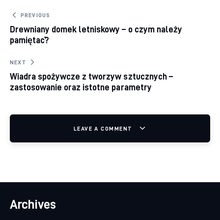
Nawigacja wpisu
PREVIOUS
Drewniany domek letniskowy – o czym należy
pamiętać?
NEXT
Wiadra spożywcze z tworzyw sztucznych –
zastosowanie oraz istotne parametry
LEAVE A COMMENT
Archives