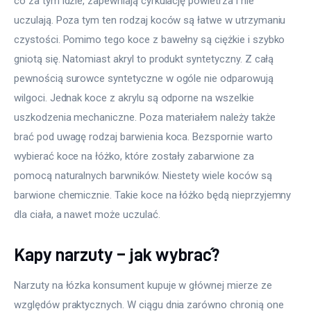
co za tym idzie, zapewniają cyrkulację powietrza i nie 
uczulają. Poza tym ten rodzaj koców są łatwe w utrzymaniu 
czystości. Pomimo tego koce z bawełny są ciężkie i szybko 
gniotą się. Natomiast akryl to produkt syntetyczny. Z całą 
pewnością surowce syntetyczne w ogóle nie odparowują 
wilgoci. Jednak koce z akrylu są odporne na wszelkie 
uszkodzenia mechaniczne. Poza materiałem należy także 
brać pod uwagę rodzaj barwienia koca. Bezspornie warto 
wybierać koce na łóżko, które zostały zabarwione za 
pomocą naturalnych barwników. Niestety wiele koców są 
barwione chemicznie. Takie koce na łóżko będą nieprzyjemny 
dla ciała, a nawet może uczulać.
Kapy narzuty – jak wybrać?
Narzuty na łózka konsument kupuje w głównej mierze ze 
względów praktycznych. W ciągu dnia zarówno chronią one 