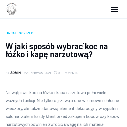
Wszystko dla domku
UNCATEGORIZED
Wyposażenie wnętrz
W jaki sposób wybrać koc na
łóżko i kapę narzutową?
Remont
Porady budowlane
BY
ADMIN
22 CZERWCA, 2021
0
COMMENTS
Ogród
Niewątpliwie koc na łóżko i kapa narzutowa pełni wiele 
ważnych funkcji. Nie tylko ogrzewają one w zimowe i chłodne 
wieczory, ale także stanowią element dekoracyjny w sypialni i 
salonie. Zatem każdy klient przed zakupem koców czy kapów 
narzutowych powinien zwrócić uwagę na ich materiał.