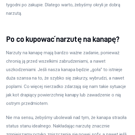
tygodni po zakupie. Dlatego warto, żebyśmy okryli je dobrą 
narzutą.
Po co kupować narzutę na kanapę?
Narzuty na kanapę mają bardzo ważne zadanie, ponieważ 
chronią ją przed wszelkimi zabrudzeniami, a nawet 
uszkodzeniami. Jeśli nasza kanapa będzie „goła” to istnieje 
duża szansa na to, że szybko się zakurzy, wybrudzi, a nawet 
poplami. Co więcej nierzadko zdarzają się nam takie sytuacje 
jak kot drapiący powierzchnię kanapy lub zawadzenie o nią 
ostrym przedmiotem.
Nie ma sensu, żebyśmy ubolewali nad tym, że kanapa straciła 
status stanu idealnego. Nakładając narzutę znacznie 
zmniejszamy ryzyko zniszczenia się nowej sofy, a nawet jeśli 