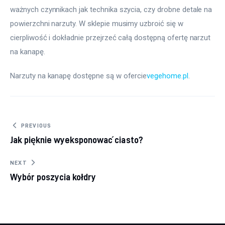
ważnych czynnikach jak technika szycia, czy drobne detale na 
powierzchni narzuty. W sklepie musimy uzbroić się w 
cierpliwość i dokładnie przejrzeć całą dostępną ofertę narzut 
na kanapę.
Narzuty na kanapę dostępne są w ofercie
vegehome.pl
.
Nawigacja wpisu
PREVIOUS
Jak pięknie wyeksponować ciasto?
NEXT
Wybór poszycia kołdry