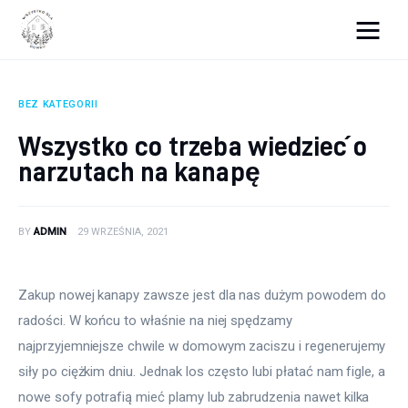
Wszystko dla domku
BEZ KATEGORII
Wyposażenie wnętrz
Wszystko co trzeba wiedzieć o
narzutach na kanapę
Remont
Porady budowlane
BY
ADMIN
29 WRZEŚNIA, 2021
Ogród
Zakup nowej kanapy zawsze jest dla nas dużym powodem do 
radości. W końcu to właśnie na niej spędzamy 
najprzyjemniejsze chwile w domowym zaciszu i regenerujemy 
siły po ciężkim dniu. Jednak los często lubi płatać nam figle, a 
nowe sofy potrafią mieć plamy lub zabrudzenia nawet kilka 