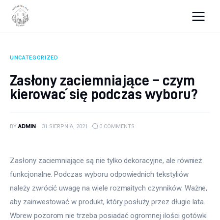
Wszystko dla domku
UNCATEGORIZED
Wyposażenie wnętrz
Zasłony zaciemniające – czym
kierować się podczas wyboru?
Remont
Porady budowlane
BY
ADMIN
31 SIERPNIA, 2021
0
COMMENTS
Ogród
Zasłony zaciemniające są nie tylko dekoracyjne, ale również 
funkcjonalne. Podczas wyboru odpowiednich tekstyliów 
należy zwrócić uwagę na wiele rozmaitych czynników. Ważne, 
aby zainwestować w produkt, który posłuży przez długie lata. 
Wbrew pozorom nie trzeba posiadać ogromnej ilości gotówki 