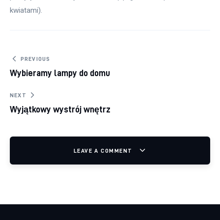
kwiatami).
Nawigacja wpisu
PREVIOUS
Wybieramy lampy do domu
NEXT
Wyjątkowy wystrój wnętrz
LEAVE A COMMENT