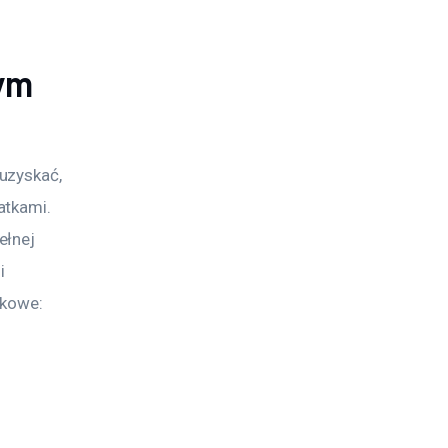
wym
uzyskać, 
atkami. 
ełnej 
i 
tkowe: