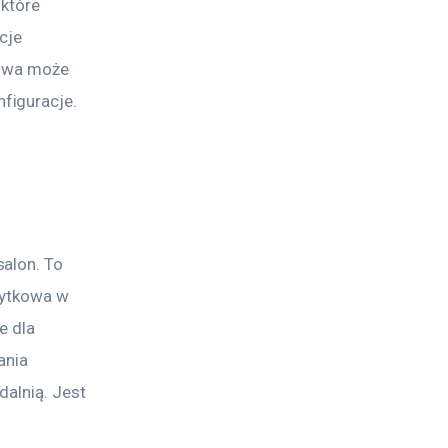
które 
cje 
łowa może 
figuracje.
alon. To 
żytkowa w 
e dla 
nia 
alnią. Jest 