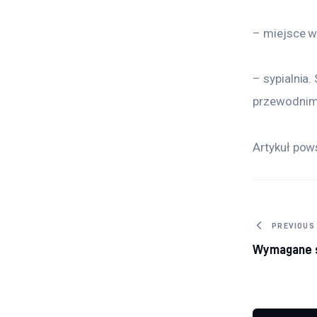
– miejsce w
– sypialnia
przewodnimi
Artykuł pow
Nawig
PREVIOUS
Wymagane s