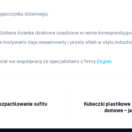
ypoczynku dziennego,
. Szklana ścianka działowa osadzona w ramie korespondujące
 motywami daje niesamowity i prosty efekt w stylu industri
stał we współpracy ze specjalistami z firmy 
Esglas
.
acja wpisu
zpachlowanie sufitu
Kubeczki plastikowe 
domowe – ja