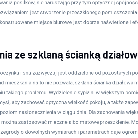
ania posiłków, nie naruszając przy tym optycznej spójności
związaniem jest stworzenie przeszklonego pomieszczenia 
konstruowane miejsce biurowe jest dobrze naświetlone i e
nia ze szklaną ścianką działo
oczynku i snu zazwyczaj jest oddzielone od pozostałych p
ład mieszkania na to nie pozwala, szklana ścianka działowa
iu takiego problemu. Wydzielenie sypialni w większym pomi
mysł, aby zachować optyczną wielkość pokoju, a także zape
poziom nasłonecznienia w ciągu dnia. Dla zachowania więks
 można zastosować mleczne albo matowe przeszklenie. Mo
rzegrody o dowolnych wymiarach i parametrach daje ogrom