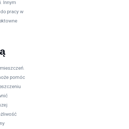
. Innym 
do pracy w 
fektowne 
wą
omieszczeń. 
 może pomóc 
eszczeniu 
wnić 
zej 
żliwość 
ny 