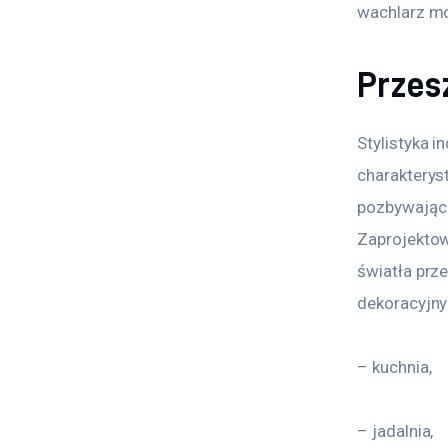
wachlarz mo
Przes
Stylistyka i
charakterys
pozbywając 
Zaprojektow
światła prz
dekoracyjny
– kuchnia,
– jadalnia,