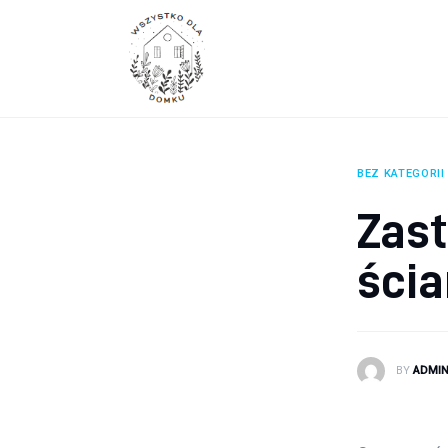
Wyposażenie wnętrz
Remont
Porady budowlane
Ogród
BEZ KATEGORII
Zas
ści
BY
ADMI