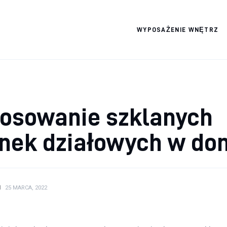
WYPOSAŻENIE WNĘTRZ
Wszystko dla domku
tosowanie szklanych
anek działowych w do
N
25 MARCA, 2022