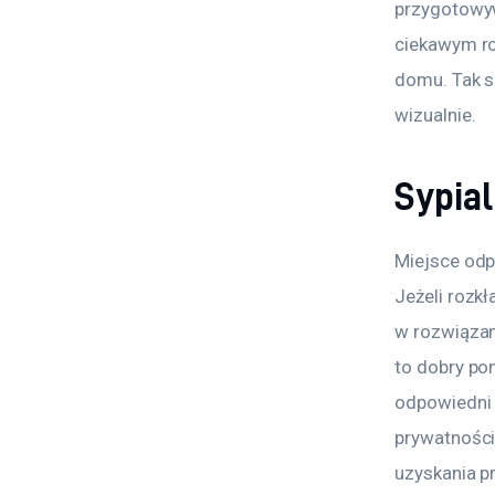
przygotowyw
ciekawym ro
domu. Tak s
wizualnie.
Sypial
Miejsce odp
Jeżeli rozk
w rozwiązan
to dobry po
odpowiedni 
prywatności
uzyskania p