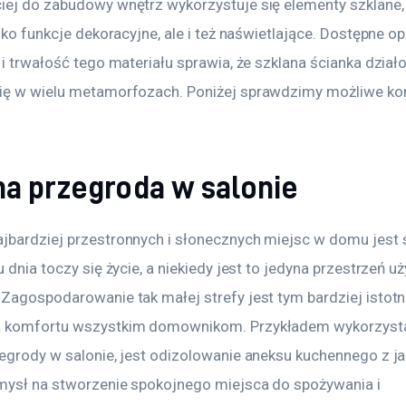
iej do zabudowy wnętrz wykorzystuje się elementy szklane, 
ylko funkcje dekoracyjne, ale i też naświetlające. Dostępne op
 i trwałość tego materiału sprawia, że szklana ścianka dzia
ię w wielu metamorfozach. Poniżej sprawdzimy możliwe kon
na przegroda w salonie
jbardziej przestronnych i słonecznych miejsc w domu jest s
u dnia toczy się życie, a niekiedy jest to jedyna przestrzeń u
 Zagospodarowanie tak małej strefy jest tym bardziej istotn
a komfortu wszystkim domownikom. Przykładem wykorzysta
egrody w salonie, jest odizolowanie aneksu kuchennego z jad
mysł na stworzenie spokojnego miejsca do spożywania i 