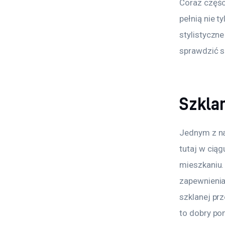
Coraz częśc
pełnią nie t
stylistyczne
sprawdzić s
Szkla
Jednym z na
tutaj w ciąg
mieszkaniu.
zapewnieni
szklanej prz
to dobry po