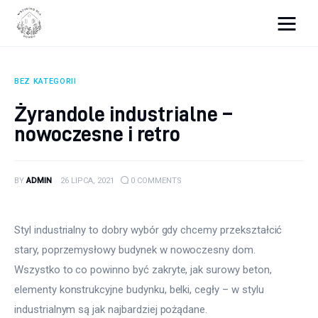
Wszystko dla domku
BEZ KATEGORII
Wyposażenie wnętrz
Żyrandole industrialne –
nowoczesne i retro
Remont
Porady budowlane
BY
ADMIN
26 LIPCA, 2021
0
COMMENTS
Ogród
Styl industrialny to dobry wybór gdy chcemy przekształcić 
stary, poprzemysłowy budynek w nowoczesny dom. 
Wszystko to co powinno być zakryte, jak surowy beton, 
elementy konstrukcyjne budynku, belki, cegły – w stylu 
industrialnym są jak najbardziej pożądane.