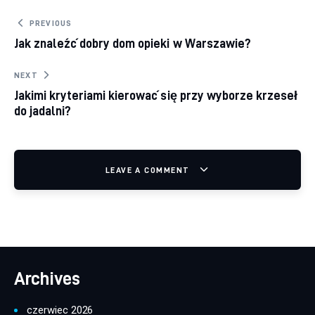
Nawigacja wpisu
PREVIOUS
Jak znaleźć dobry dom opieki w Warszawie?
NEXT
Jakimi kryteriami kierować się przy wyborze krzeseł
do jadalni?
LEAVE A COMMENT
Archives
czerwiec 2026