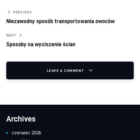
Nawigacja wpisu
PREVIOUS
Niezawodny sposób transportowania owoców
NEXT
Sposoby na wyciszenie ścian
LEAVE A COMMENT
Archives
czerwiec 2026