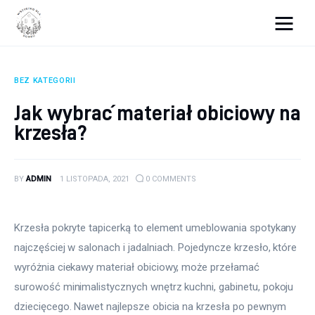
Wszystko dla domku
BEZ KATEGORII
Wyposażenie wnętrz
Jak wybrać materiał obiciowy na
krzesła?
Remont
Porady budowlane
BY
ADMIN
1 LISTOPADA, 2021
0
COMMENTS
Ogród
Krzesła pokryte tapicerką to element umeblowania spotykany 
najczęściej w salonach i jadalniach. Pojedyncze krzesło, które 
wyróżnia ciekawy materiał obiciowy, może przełamać 
surowość minimalistycznych wnętrz kuchni, gabinetu, pokoju 
dziecięcego. Nawet najlepsze obicia na krzesła po pewnym 